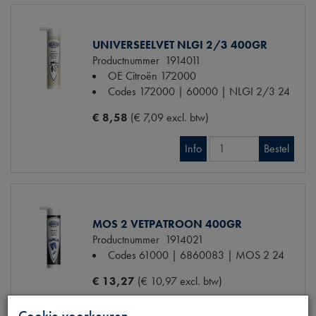
UNIVERSEELVET NLGI 2/3 400GR
Productnummer
1914011
OE Citroën
172000
Codes
172000 | 60000 | NLGI 2/3 24
€ 8,58
(€ 7,09 excl. btw)
Info
Bestel
MOS 2 VETPATROON 400GR
Productnummer
1914021
Codes
61000 | 6860083 | MOS 2 24
€ 13,27
(€ 10,97 excl. btw)
Info
Bestel