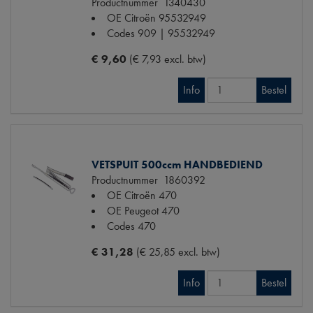
Productnummer
1340430
OE Citroën
95532949
Codes
909 | 95532949
€ 9,60
(€ 7,93 excl. btw)
Info
Bestel
VETSPUIT 500ccm HANDBEDIEND
Productnummer
1860392
OE Citroën
470
OE Peugeot
470
Codes
470
€ 31,28
(€ 25,85 excl. btw)
Info
Bestel