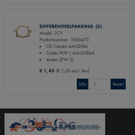
DIFFERENTIEELPAKKING (3)
Model
2CV
Productnummer
1060475
OE Citroën
AM33186
Codes
909 | AM33186A
Maten
[PW 2]
€ 1,45
(€ 1,20 excl. btw)
Info
Bestel