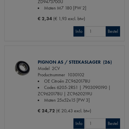
ZD9473700U
Maten
M7 180 [PW 2]
€ 2,34
(€ 1,93 excl. btw)
Info
Bestel
PIGNON AS / STEEKASLAGER (26)
Model
2CV
Productnummer
1030102
OE Citroën
ZC9620178U
Codes
6205-2RS1 | 7903090190 |
ZC9620178U | ZC9620219U
Maten
25x52x15 [PW 3]
€ 24,72
(€ 20,43 excl. btw)
Info
Bestel