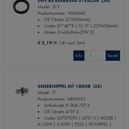
DIFF.AS KEERRING 31X42X8 (24)
Model
2CV
Productnummer
1040040
OE Citroën
ZC9612644U
Codes
31*42*8 | CI-17 | ZC9612644U
Maten
31x42x8mm [PW 2]
€ 2,19
(€ 1,81 excl. btw)
Info
Bestel
SMEERNIPPEL M7 180GR (25)
Model
TT
Productnummer
6860053
Artikelcode JF
004.737-S
OE Citroën
4737-S
Codes
24737019S | 4737-S | A033B |
A1.0119 | A10119 | P222 | VETNIPPEL |