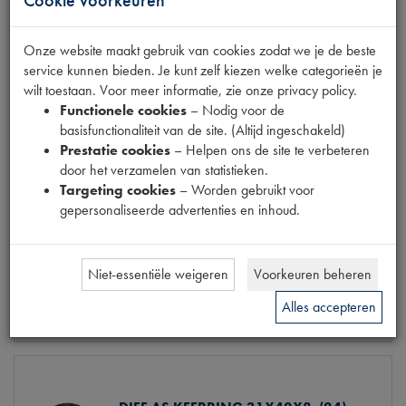
Cookie voorkeuren
Onze website maakt gebruik van cookies zodat we je de beste
service kunnen bieden. Je kunt zelf kiezen welke categorieën je
wilt toestaan. Voor meer informatie, zie onze privacy policy.
ASHOESRING HOMOKINEET
Functionele cookies
– Nodig voor de
NEOPREEN (12)
basisfunctionaliteit van de site. (Altijd ingeschakeld)
Model
2CV
Prestatie cookies
– Helpen ons de site te verbeteren
Productnummer
1340141
door het verzamelen van statistieken.
OE Citroën
A37396
Targeting cookies
– Worden gebruikt voor
Codes
1340141 | A37396
gepersonaliseerde advertenties en inhoud.
Maten
[PW 8] NEOPRENE
€ 3,07
(€ 2,54 excl. btw)
Niet-essentiële weigeren
Voorkeuren beheren
Alles accepteren
Info
Bestel