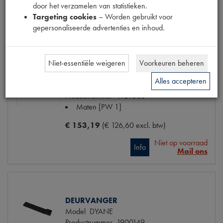
door het verzamelen van statistieken.
Targeting cookies
– Worden gebruikt voor
Info
Bestel
gepersonaliseerde advertenties en inhoud.
Niet-essentiële weigeren
Voorkeuren beheren
4 DEURPANELEN ZWART SKAI
Alles accepteren
Model
2CV OT HOOG SPECIAL
Productnummer
1929303
Maten
[PW 1]
€ 153,19
(€ 126,60 excl. btw)
Niet op voorraad
Info
Mail ons
DEURVANGER
Model
DYANE
Productnummer
1900149