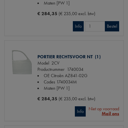
Maten
[PW 1]
€ 284,35
(€ 235,00 excl. btw)
Info
Bestel
PORTIER RECHTSVOOR NT (1)
Model
2CV
Productnummer
1740034
OE Citroën
AZ841-02G
Codes
1740034M
Maten
[PW 1]
€ 284,35
(€ 235,00 excl. btw)
Niet op voorraad
Info
Mail ons