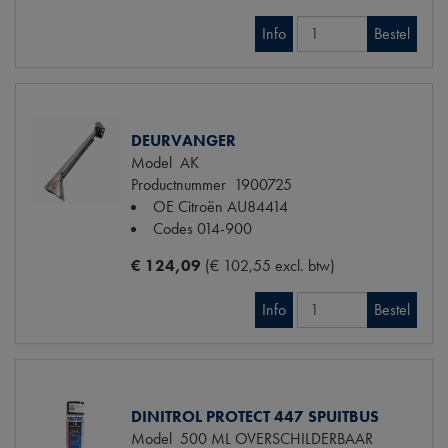
Info
Bestel
DEURVANGER
Model
AK
Productnummer
1900725
OE Citroën
AU84414
Codes
014-900
€ 124,09
(€ 102,55 excl. btw)
Info
Bestel
DINITROL PROTECT 447 SPUITBUS
Model
500 ML OVERSCHILDERBAAR