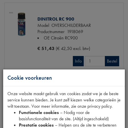
DINITROL RC 900
Model
OVERSCHILDERBAAR
Productnummer
1918069
OE Citroën
RC900
€ 51,43
(€ 42,50 excl. btw)
Info
Bestel
Cookie voorkeuren
DEURRUBBER RECHT VOOR 1E MODEL
Onze website maakt gebruik van cookies zodat we je de beste
Model
2CV
service kunnen bieden. Je kunt zelf kiezen welke categorieën je
Productnummer
1900130
wilt toestaan. Voor meer informatie, zie onze privacy policy.
OE Citroën
A84181B
Functionele cookies
– Nodig voor de
Codes
15025 AV AM | A84181B
basisfunctionaliteit van de site. (Altijd ingeschakeld)
Prestatie cookies
– Helpen ons de site te verbeteren
€ 25,02
(€ 20,68 excl. btw)