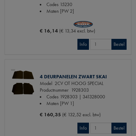
Codes
15230
Maten
[PW 2]
€ 16,14
(€ 13,34 excl. btw)
Info
Bestel
4 DEURPANELEN ZWART SKAI
Model
2CV OT HOOG SPECIAL
Productnummer
1928303
Codes
1928303 | 341328000
Maten
[PW 1]
€ 160,35
(€ 132,52 excl. btw)
Info
Bestel