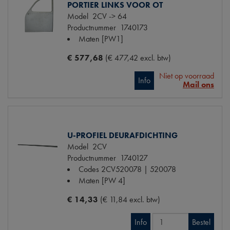
PORTIER LINKS VOOR OT
Model
2CV -> 64
Productnummer
1740173
Maten
[PW1]
€ 577,68
(€ 477,42 excl. btw)
Niet op voorraad
Info
Mail ons
U-PROFIEL DEURAFDICHTING
Model
2CV
Productnummer
1740127
Codes
2CV520078 | 520078
Maten
[PW 4]
€ 14,33
(€ 11,84 excl. btw)
Info
Bestel