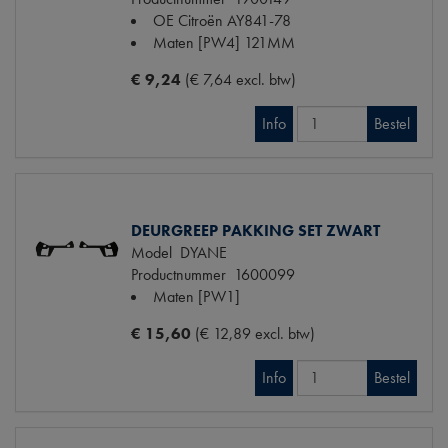
OE Citroën
AY841-78
Maten
[PW4] 121MM
€ 9,24
(€ 7,64 excl. btw)
Info
Bestel
DEURGREEP PAKKING SET ZWART
Model
DYANE
Productnummer
1600099
Maten
[PW1]
€ 15,60
(€ 12,89 excl. btw)
Info
Bestel