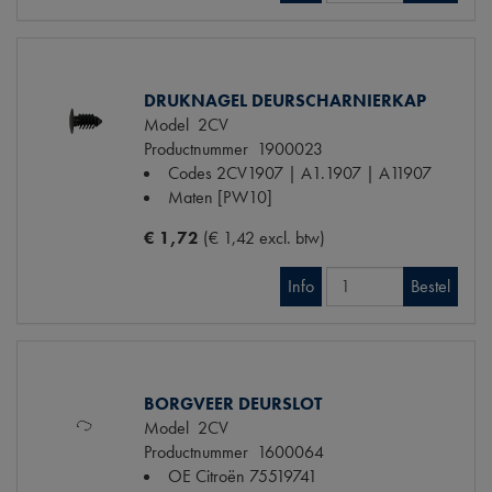
DRUKNAGEL DEURSCHARNIERKAP
Model
2CV
Productnummer
1900023
Codes
2CV1907 | A1.1907 | A11907
Maten
[PW10]
€ 1,72
(€ 1,42 excl. btw)
Info
Bestel
BORGVEER DEURSLOT
Model
2CV
Productnummer
1600064
OE Citroën
75519741