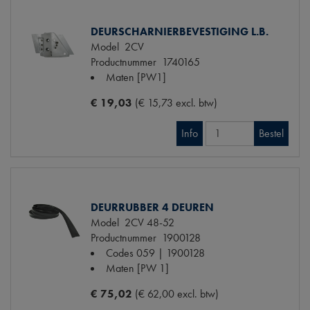
DEURSCHARNIERBEVESTIGING L.B.
Model
2CV
Productnummer
1740165
Maten
[PW1]
€ 19,03
(€ 15,73 excl. btw)
Info
Bestel
DEURRUBBER 4 DEUREN
Model
2CV 48-52
Productnummer
1900128
Codes
059 | 1900128
Maten
[PW 1]
€ 75,02
(€ 62,00 excl. btw)