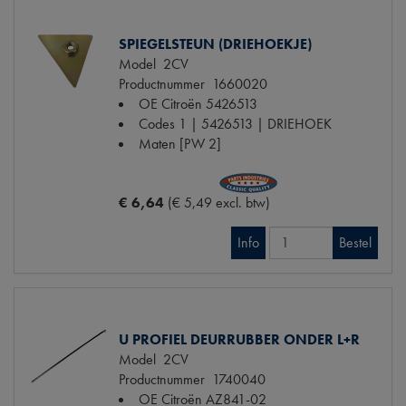
SPIEGELSTEUN (DRIEHOEKJE)
Model
2CV
Productnummer
1660020
OE Citroën
5426513
Codes
1 | 5426513 | DRIEHOEK
Maten
[PW 2]
€ 6,64
(€ 5,49 excl. btw)
Info
Bestel
U PROFIEL DEURRUBBER ONDER L+R
Model
2CV
Productnummer
1740040
OE Citroën
AZ841-02