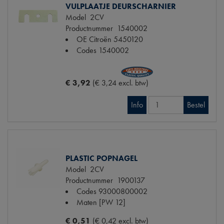
VULPLAATJE DEURSCHARNIER
Model
2CV
Productnummer
1540002
OE Citroën
5450120
Codes
1540002
€ 3,92
(€ 3,24 excl. btw)
Info
Bestel
PLASTIC POPNAGEL
Model
2CV
Productnummer
1900137
Codes
93000800002
Maten
[PW 12]
€ 0,51
(€ 0,42 excl. btw)