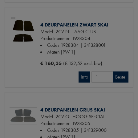
4 DEURPANELEN ZWART SKAI
Model
2CV NT LAAG CLUB
Productnummer
1928304
Codes
1928304 | 341328001
Maten
[PW 1]
€ 160,35
(€ 132,52 excl. btw)
Info
Bestel
4 DEURPANELEN GRIJS SKAI
Model
2CV OT HOOG SPECIAL
Productnummer
1928305
Codes
1928305 | 341329000
Maten
[PW 1]