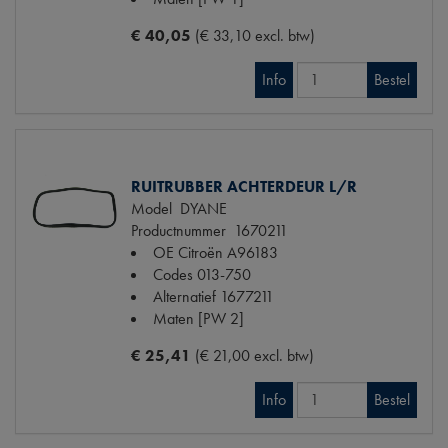
€ 40,05
(€ 33,10 excl. btw)
Info
Bestel
RUITRUBBER ACHTERDEUR L/R
Model
DYANE
Productnummer
1670211
OE Citroën
A96183
Codes
013-750
Alternatief
1677211
Maten
[PW 2]
€ 25,41
(€ 21,00 excl. btw)
Info
Bestel