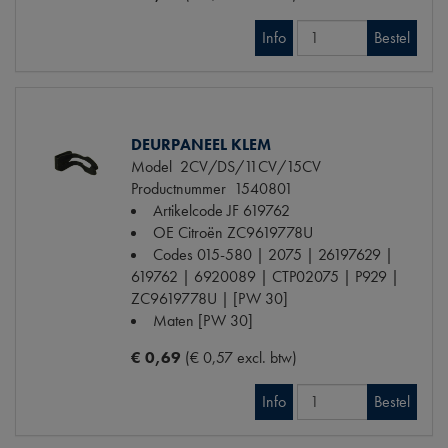
Info
Bestel
DEURPANEEL KLEM
Model
2CV/DS/11CV/15CV
Productnummer
1540801
Artikelcode JF
619762
OE Citroën
ZC9619778U
Codes
015-580 | 2075 | 26197629 |
619762 | 6920089 | CTP02075 | P929 |
ZC9619778U | [PW 30]
Maten
[PW 30]
€ 0,69
(€ 0,57 excl. btw)
Info
Bestel