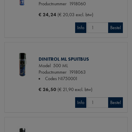
Productnummer
1918060
€ 24,24
(€ 20,03 excl. btw)
Info
Bestel
DINITROL ML SPUITBUS
Model
500 ML
Productnummer
1918063
Codes
NI750001
€ 26,50
(€ 21,90 excl. btw)
Info
Bestel