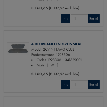
€ 160,35
(€ 132,52 excl. btw)
Info
Bestel
4 DEURPANELEN GRIJS SKAI
Model
2CV NT LAAG CLUB
Productnummer
1928306
Codes
1928306 | 341329001
Maten
[PW 1]
€ 160,35
(€ 132,52 excl. btw)
Info
Bestel