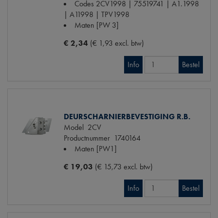
Codes
2CV1998 | 75519741 | A1.1998
| A11998 | TPV1998
Maten
[PW 3]
€ 2,34
(€ 1,93 excl. btw)
Info
Bestel
DEURSCHARNIERBEVESTIGING R.B.
Model
2CV
Productnummer
1740164
Maten
[PW1]
€ 19,03
(€ 15,73 excl. btw)
Info
Bestel