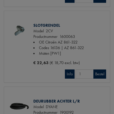
SLOTGRENDEL
Model
2CV
Productnummer
1600063
OE Citroën
AZ 861-322
Codes
16136 | AZ 861-322
Maten
[PW1]
€ 22,63
(€ 18,70 excl. btw)
Info
Bestel
DEURUBBER ACHTER L/R
Model
DYANE
Productnummer
1900192