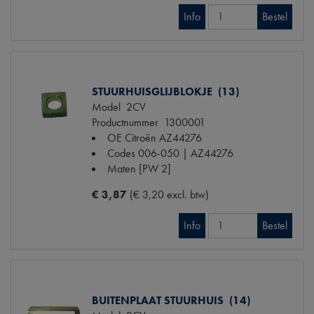
Info
Bestel
STUURHUISGLIJBLOKJE (13)
Model
2CV
Productnummer
1300001
OE Citroën
AZ44276
Codes
006-050 | AZ44276
Maten
[PW 2]
€ 3,87
(€ 3,20 excl. btw)
Info
Bestel
BUITENPLAAT STUURHUIS (14)