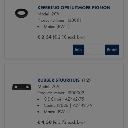
KEERRING OPSLUITMOER PIGNON
Model
2CV
Productnummer
1300111
Maten
[PW 1]
€ 2,54
(€ 2,10 excl. btw)
Info
Bestel
RUBBER STUURHUIS (12)
Model
2CV
Productnummer
1300002
OE Citroën
AZ442-75
Codes
12026 | AZ442-75
Maten
[PW 1]
€ 4,50
(€ 3,72 excl. btw)