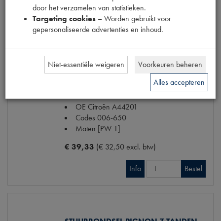
door het verzamelen van statistieken.
Targeting cookies
– Worden gebruikt voor
Info
Bestel
gepersonaliseerde advertenties en inhoud.
Niet-essentiële weigeren
Voorkeuren beheren
STUURRONDSEL 7T 1E MODEL (4)
Alles accepteren
Model
2CV
Productnummer
1300109
OE Citroën
A44201
Codes
006-650
Maten
[PW 1]
€ 39,33
(€ 32,50 excl. btw)
Info
Bestel