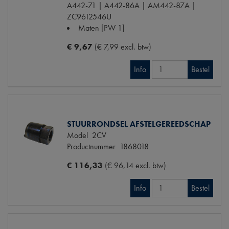
A442-71 | A442-86A | AM442-87A |
ZC9612546U
Maten
[PW 1]
€ 9,67
(€ 7,99 excl. btw)
Info
Bestel
STUURRONDSEL AFSTELGEREEDSCHAP
Model
2CV
Productnummer
1868018
€ 116,33
(€ 96,14 excl. btw)
Info
Bestel