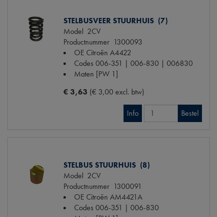
STELBUSVEER STUURHUIS (7)
Model
2CV
Productnummer
1300093
OE Citroën
A4422
Codes
006-351 | 006-830 | 006830
Maten
[PW 1]
€ 3,63
(€ 3,00 excl. btw)
Info
Bestel
STELBUS STUURHUIS (8)
Model
2CV
Productnummer
1300091
OE Citroën
AM4421A
Codes
006-351 | 006-830