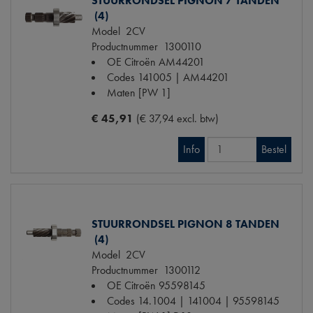
STUURRONDSEL PIGNON 7 TANDEN
(4)
Model
2CV
Productnummer
1300110
OE Citroën
AM44201
Codes
141005 | AM44201
Maten
[PW 1]
€ 45,91
(€ 37,94 excl. btw)
Info
Bestel
STUURRONDSEL PIGNON 8 TANDEN
(4)
Model
2CV
Productnummer
1300112
OE Citroën
95598145
Codes
14.1004 | 141004 | 95598145