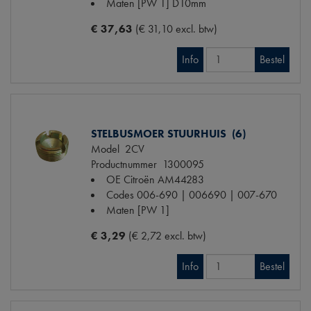
Maten
[PW 1] D10mm
€ 37,63
(€ 31,10 excl. btw)
Info
Bestel
STELBUSMOER STUURHUIS (6)
Model
2CV
Productnummer
1300095
OE Citroën
AM44283
Codes
006-690 | 006690 | 007-670
Maten
[PW 1]
€ 3,29
(€ 2,72 excl. btw)
Info
Bestel