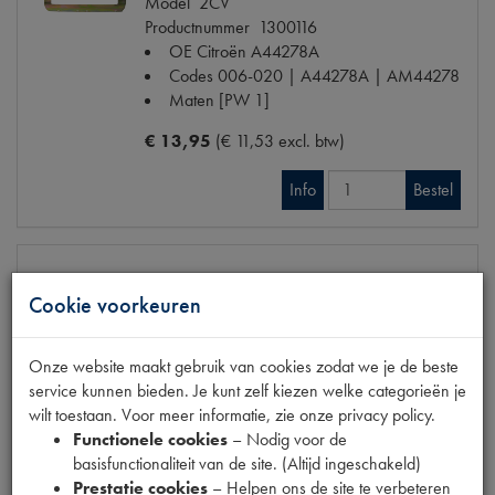
Model
2CV
Productnummer
1300116
OE Citroën
A44278A
Codes
006-020 | A44278A | AM44278
Maten
[PW 1]
€ 13,95
(€ 11,53 excl. btw)
Info
Bestel
Cookie voorkeuren
SCHUIFPLAAT STUURHUIS (15)
Model
2CV
Productnummer
1300117
Onze website maakt gebruik van cookies zodat we je de beste
OE Citroën
A44279
service kunnen bieden. Je kunt zelf kiezen welke categorieën je
Codes
006-030 | A44279 | AM44279
wilt toestaan. Voor meer informatie, zie onze privacy policy.
| CCH04150
Functionele cookies
– Nodig voor de
Maten
[PW 1]
basisfunctionaliteit van de site. (Altijd ingeschakeld)
Prestatie cookies
– Helpen ons de site te verbeteren
€ 12,44
(€ 10,28 excl. btw)