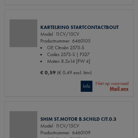
KARTELRING STARTCONTACTBOUT
Model
11CV/15CV
Productnummer
6460105
OE Citroën
2573-S
Codes
2573-S | P327
Maten
8.5x14 [PW 4]
€ 0,59
(€ 0,49 excl. btw)
Niet op voorraad
Info
Mail ons
SHIM ST.MOTOR B.SCHILD CIT.0.3
Model
11CV/15CV
Productnummer
6460109