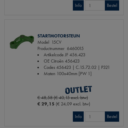
Info
Bestel
STARTMOTORSTEUN
Model
15CV
Productnummer
6460015
Artikelcode JF
456.423
OE Citroën
456423
Codes
456423 | C.15.72.02 | P321
Maten
100x40mm [PW 1]
€ 48,58 (€ 40,15 excl. btw)
€ 29,15
(€ 24,09 excl. btw)
Info
Bestel