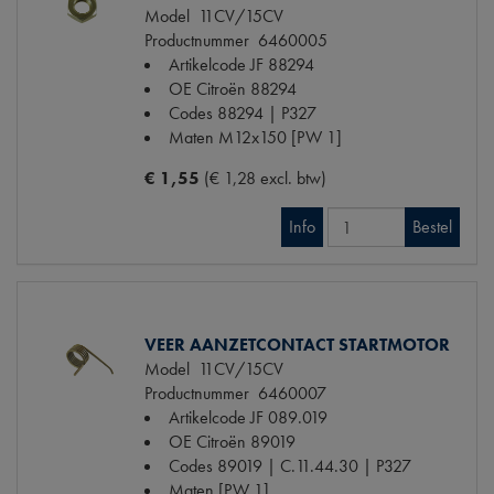
Model
11CV/15CV
Productnummer
6460005
Artikelcode JF
88294
OE Citroën
88294
Codes
88294 | P327
Maten
M12x150 [PW 1]
€ 1,55
(€ 1,28 excl. btw)
Info
Bestel
VEER AANZETCONTACT STARTMOTOR
Model
11CV/15CV
Productnummer
6460007
Artikelcode JF
089.019
OE Citroën
89019
Codes
89019 | C.11.44.30 | P327
Maten
[PW 1]