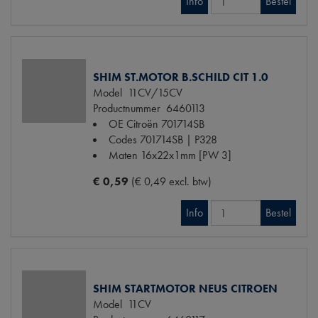
Info
Bestel
SHIM ST.MOTOR B.SCHILD CIT 1.0
Model
11CV/15CV
Productnummer
6460113
OE Citroën
701714SB
Codes
701714SB | P328
Maten
16x22x1mm [PW 3]
€ 0,59
(€ 0,49 excl. btw)
Info
Bestel
SHIM STARTMOTOR NEUS CITROEN
Model
11CV