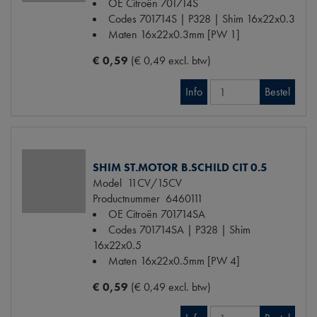
OE Citroën
701714S
Codes
701714S | P328 | Shim 16x22x0.3
Maten
16x22x0.3mm [PW 1]
€ 0,59
(€ 0,49 excl. btw)
Info
Bestel
SHIM ST.MOTOR B.SCHILD CIT 0.5
Model
11CV/15CV
Productnummer
6460111
OE Citroën
701714SA
Codes
701714SA | P328 | Shim
16x22x0.5
Maten
16x22x0.5mm [PW 4]
€ 0,59
(€ 0,49 excl. btw)