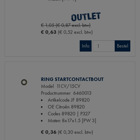
€ 1,05 (€ 0,87 excl. btw)
€ 0,63
(€ 0,52 excl. btw)
Info
Bestel
RING STARTCONTACTBOUT
Model
11CV/15CV
Productnummer
6460013
Artikelcode JF
89820
OE Citroën
89820
Codes
89820 | P327
Maten
8x17x1.5 [PW 3]
€ 0,36
(€ 0,30 excl. btw)