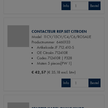
Info
Bestel
CONTACTEUR REP.SET CITROEN
Model
11CV/15CV/C4/C6/ROSALIE
Productnummer
6460133
Artikelcode JF
712.410-S
OE Citroën
712410R
Codes
712410R | P328
Maten
5 pieces[PW 1]
€ 42,57
(€ 35,18 excl. btw)
Info
Bestel