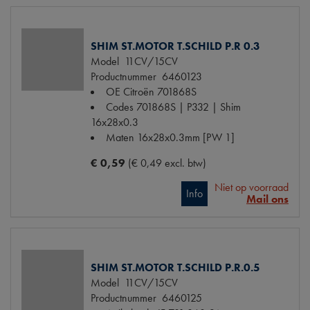
SHIM ST.MOTOR T.SCHILD P.R 0.3
Model
11CV/15CV
Productnummer
6460123
OE Citroën
701868S
Codes
701868S | P332 | Shim
16x28x0.3
Maten
16x28x0.3mm [PW 1]
€ 0,59
(€ 0,49 excl. btw)
Niet op voorraad
Info
Mail ons
SHIM ST.MOTOR T.SCHILD P.R.0.5
Model
11CV/15CV
Productnummer
6460125