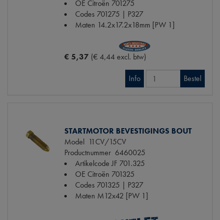
OE Citroën
701275
Codes
701275 | P327
Maten
14.2x17.2x18mm [PW 1]
€ 5,37
(€ 4,44 excl. btw)
Info
Bestel
STARTMOTOR BEVESTIGINGS BOUT
Model
11CV/15CV
Productnummer
6460025
Artikelcode JF
701.325
OE Citroën
701325
Codes
701325 | P327
Maten
M12x42 [PW 1]