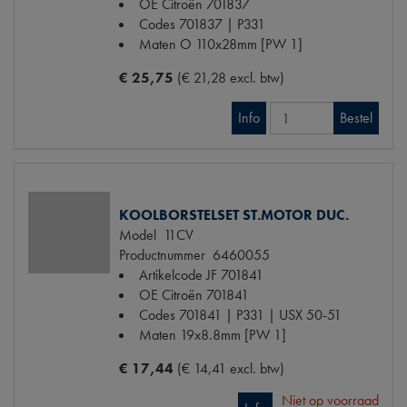
OE Citroën
701837
Codes
701837 | P331
Maten
O 110x28mm [PW 1]
€ 25,75
(€ 21,28 excl. btw)
Info
Bestel
KOOLBORSTELSET ST.MOTOR DUC.
Model
11CV
Productnummer
6460055
Artikelcode JF
701841
OE Citroën
701841
Codes
701841 | P331 | USX 50-51
Maten
19x8.8mm [PW 1]
€ 17,44
(€ 14,41 excl. btw)
Niet op voorraad