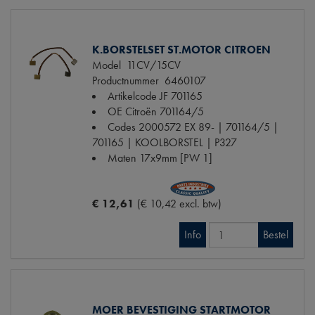
K.BORSTELSET ST.MOTOR CITROEN
Model
11CV/15CV
Productnummer
6460107
Artikelcode JF
701165
OE Citroën
701164/5
Codes
2000572 EX 89- | 701164/5 |
701165 | KOOLBORSTEL | P327
Maten
17x9mm [PW 1]
€ 12,61
(€ 10,42 excl. btw)
Info
Bestel
MOER BEVESTIGING STARTMOTOR