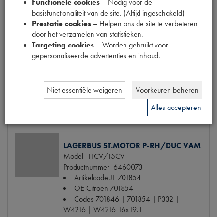
Model
11CV/15CV
Functionele cookies
– Nodig voor de
Productnummer
6460067
basisfunctionaliteit van de site. (Altijd ingeschakeld)
Artikelcode JF
701849
Prestatie cookies
– Helpen ons de site te verbeteren
OE Citroën
701849
door het verzamelen van statistieken.
Codes
701849 | P331
Targeting cookies
– Worden gebruikt voor
Maten
16.5x26x1mm [PW 1]
gepersonaliseerde advertenties en inhoud.
€ 1,25
(€ 1,03 excl. btw)
Niet-essentiële weigeren
Voorkeuren beheren
Info
Bestel
Alles accepteren
LAGERBUS ST.MOTOR P-RH/DUC VAM
Model
11CV/15CV
Productnummer
6460073
Artikelcode JF
701854
OE Citroën
701854
Codes
701846 | 701854 | P332 |
W4216 | W4216 16x19.1