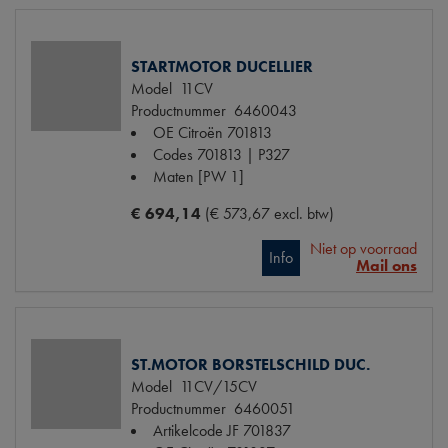
STARTMOTOR DUCELLIER
Model
11CV
Productnummer
6460043
OE Citroën
701813
Codes
701813 | P327
Maten
[PW 1]
€ 694,14
(€ 573,67 excl. btw)
Niet op voorraad
Info
Mail ons
ST.MOTOR BORSTELSCHILD DUC.
Model
11CV/15CV
Productnummer
6460051
Artikelcode JF
701837