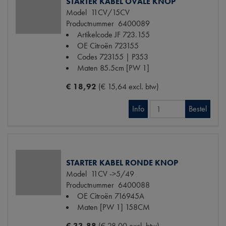
STARTER KABEL OVALE KNOP
Model
11CV/15CV
Productnummer
6400089
Artikelcode JF
723.155
OE Citroën
723155
Codes
723155 | P353
Maten
85.5cm [PW 1]
€ 18,92
(€ 15,64 excl. btw)
Info
Bestel
STARTER KABEL RONDE KNOP
Model
11CV ->5/49
Productnummer
6400088
OE Citroën
716945A
Maten
[PW 1] 158CM
€ 33,88
(€ 28,00 excl. btw)