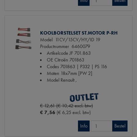
Info
Bestel
KOOLBORSTELSET ST.MOTOR P-RH
Model
11CV/15CV/HY/ID 19
Productnummer
6460079
Artikelcode JF
701.863
OE Citroën
701863
Codes
701863 | P332 | PS 116
Maten
18x7mm [PW 2]
Model Renault
,
€ 12,61 (€ 10,42 excl. btw)
€ 7,56
(€ 6,25 excl. btw)
Info
Bestel