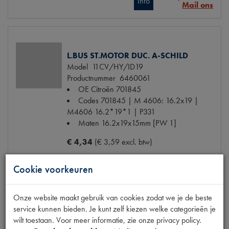
Info
Mail ons
L.BUS ST.MOTOR DUC. A-SCHILD
Model
11CV/HY/ID19
Productnummer
6460061
OE Citroën
701845
Codes
701845 | M 4606: 16.2x19 |
M4606 16.2*19*1 | P331
Maten
16.2x19x15mm [PW 1]
€ 4,34
(€ 3,59 excl. btw)
Niet op voorraad
Info
Cookie voorkeuren
Mail ons
Onze website maakt gebruik van cookies zodat we je de beste
service kunnen bieden. Je kunt zelf kiezen welke categorieën je
RING ST.MOTORANKERAS DUCELLIER
wilt toestaan. Voor meer informatie, zie onze privacy policy.