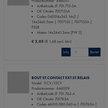
Productnummer
6460117
Artikelcode JF
701.715-SA
OE Citroën
701715SA
Codes
042014x245 14x2 |
14x24x0.5mm | 701715S | 701715SA |
P328
Maten
14x24x0.3mm [PW 3]
€ 2,03
(€ 1,68 excl. btw)
Info
Bestel
BOUT ST.CONTACT EXT.ST.RELAIS
Model
11CV/15CV
Productnummer
6460119
Artikelcode JF
701.763-A
OE Citroën
701763A
Codes
46010.080.040 m | 701763A |