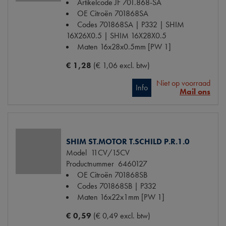
Artikelcode JF
701.868-SA
OE Citroën
701868SA
Codes
701868SA | P332 | SHIM
16X26X0.5 | SHIM 16X28X0.5
Maten
16x28x0.5mm [PW 1]
€ 1,28
(€ 1,06 excl. btw)
Niet op voorraad
Info
Mail ons
SHIM ST.MOTOR T.SCHILD P.R.1.0
Model
11CV/15CV
Productnummer
6460127
OE Citroën
701868SB
Codes
701868SB | P332
Maten
16x22x1mm [PW 1]
€ 0,59
(€ 0,49 excl. btw)