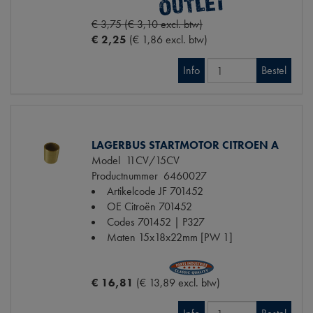
€ 3,75 (€ 3,10 excl. btw)
€ 2,25
(€ 1,86 excl. btw)
Info
Bestel
LAGERBUS STARTMOTOR CITROEN A
Model
11CV/15CV
Productnummer
6460027
Artikelcode JF
701452
OE Citroën
701452
Codes
701452 | P327
Maten
15x18x22mm [PW 1]
€ 16,81
(€ 13,89 excl. btw)