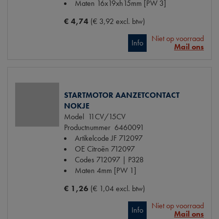
Maten
16x19xh15mm [PW 3]
€ 4,74
(€ 3,92 excl. btw)
Niet op voorraad
Info
Mail ons
STARTMOTOR AANZETCONTACT
NOKJE
Model
11CV/15CV
Productnummer
6460091
Artikelcode JF
712097
OE Citroën
712097
Codes
712097 | P328
Maten
4mm [PW 1]
€ 1,26
(€ 1,04 excl. btw)
Niet op voorraad
Info
Mail ons