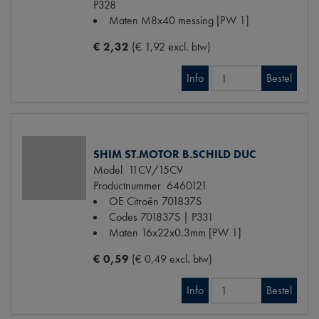
P328
Maten
M8x40 messing [PW 1]
€ 2,32
(€ 1,92 excl. btw)
Info
Bestel
SHIM ST.MOTOR B.SCHILD DUC
Model
11CV/15CV
Productnummer
6460121
OE Citroën
701837S
Codes
701837S | P331
Maten
16x22x0.3mm [PW 1]
€ 0,59
(€ 0,49 excl. btw)
Info
Bestel