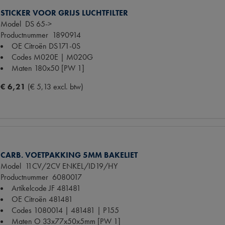
STICKER VOOR GRIJS LUCHTFILTER
Model
DS 65->
Productnummer
1890914
OE Citroën
DS171-0S
Codes
M020E | M020G
Maten
180x50 [PW 1]
€ 6,21
(€ 5,13 excl. btw)
CARB. VOETPAKKING 5MM BAKELIET
Model
11CV/2CV ENKEL/ID19/HY
Productnummer
6080017
Artikelcode JF
481481
OE Citroën
481481
Codes
1080014 | 481481 | P155
Maten
O 33x77x50x5mm [PW 1]