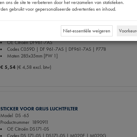
n ons de site te verbeteren door het verzamelen van statistieken.
den gebruikt voor gepersonaliseerde advertenties en inhoud.
STICKER CITR.PREFERE TOTAL
Model
TT
Niet-essentiële weigeren
Voorkeur
Productnummer
1890910
OE Citroën
DF961-7AS
Codes
C059D | DF 961-7AS | DF961-7AS | P778
Maten
285x35mm [PW 1]
€ 5,54
(€ 4,58 excl. btw)
STICKER VOOR GRIJS LUCHTFILTER
Model
DS -65
Productnummer
1890911
OE Citroën
DS171-0S
Codes
DS 171-0S | DS171-0S | M020E | M020G