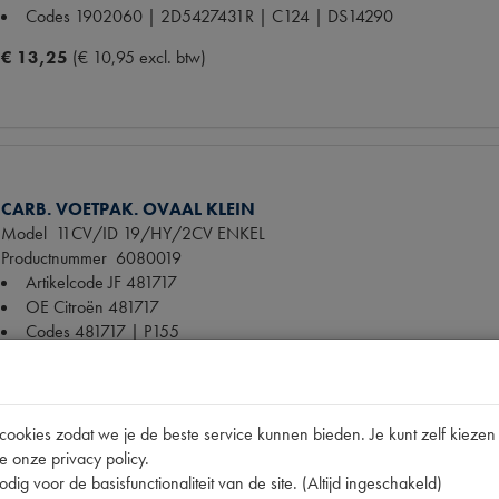
Codes
1902060 | 2D5427431R | C124 | DS14290
€ 13,25
(€ 10,95 excl. btw)
CARB. VOETPAK. OVAAL KLEIN
Model
11CV/ID 19/HY/2CV ENKEL
Productnummer
6080019
Artikelcode JF
481717
OE Citroën
481717
Codes
481717 | P155
Maten
34x1mm [PW 3]
€ 2,24
(€ 1,85 excl. btw)
okies zodat we je de beste service kunnen bieden. Je kunt zelf kiezen 
e onze privacy policy.
dig voor de basisfunctionaliteit van de site. (Altijd ingeschakeld)