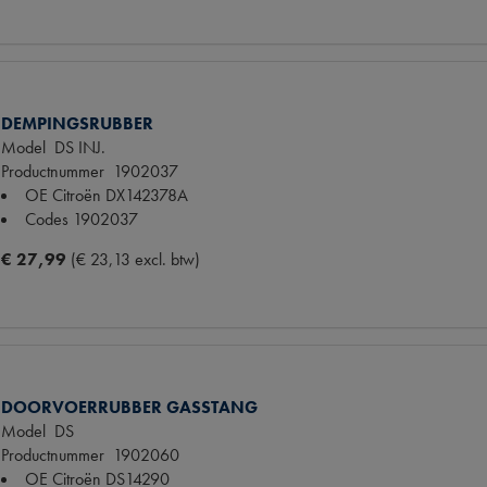
DEMPINGSRUBBER
Model
DS INJ.
Productnummer
1902037
OE Citroën
DX142378A
Codes
1902037
€ 27,99
(€ 23,13 excl. btw)
DOORVOERRUBBER GASSTANG
Model
DS
Productnummer
1902060
OE Citroën
DS14290