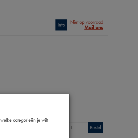
Niet op voorraad
Info
Mail ons
welke categorieën je wilt
Info
Bestel