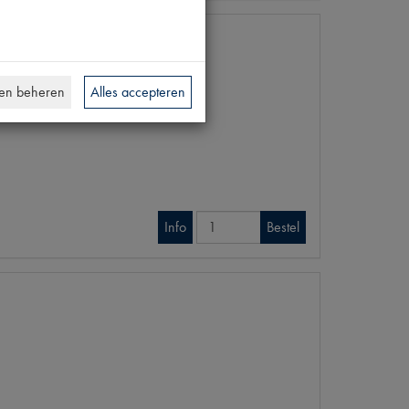
en beheren
Alles accepteren
Info
Bestel