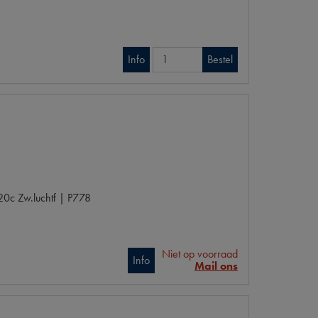
Info
Bestel
c Zw.luchtf | P778
Niet op voorraad
Info
Mail ons