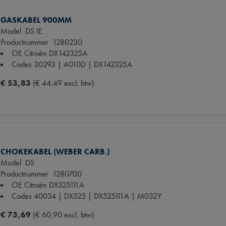
GASKABEL 900MM
Model
DS IE
Productnummer
1280230
OE Citroën
DX142325A
Codes
30293 | A010D | DX142325A
€ 53,83
(€ 44,49 excl. btw)
CHOKEKABEL (WEBER CARB.)
Model
DS
Productnummer
1280700
OE Citroën
DX525111A
Codes
40034 | DX525 | DX525111A | M032Y
€ 73,69
(€ 60,90 excl. btw)