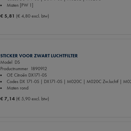
Maten
[PW 1]
€ 5,81
(€ 4,80 excl. btw)
STICKER VOOR ZWART LUCHTFILTER
Model
DS
Productnummer
1890912
OE Citroën
DX171-0S
Codes
DX 171-0S | DX171-0S | M020C | M020C Zw.luchtf | M020
Maten
rond
€ 7,14
(€ 5,90 excl. btw)