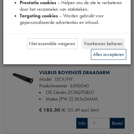
Prestatie cookies
– Helpen ons de site te verbeteren
Codes
441433 | H433-3 | H4333 |
door het verzamelen van statistieken.
P207
Targeting cookies
– Worden gebruikt voor
Maten
36x56x47mm [PW 4]
gepersonaliseerde advertenties en inhoud.
€ 58,08
(€ 48,00 excl. btw)
Info
Bestel
Niet-essentiële weigeren
Voorkeuren beheren
Alles accepteren
VULBUS BOVENSTE DRAAGARM
Model
15CV/HY
Productnummer
6300540
OE Citroën
ZC9427082U
Maten
[PW 2] 263x36MM
€ 183,30
(€ 151,49 excl. btw)
Info
Bestel