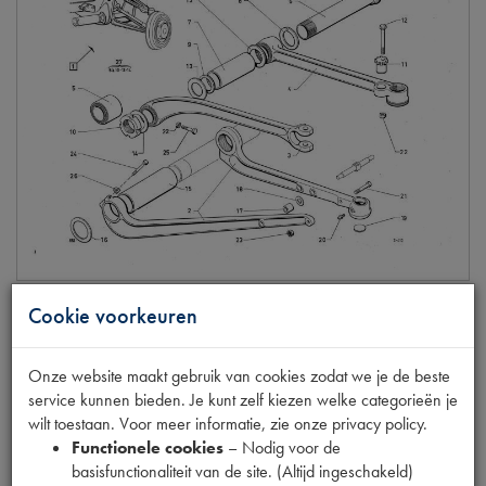
Cookie voorkeuren
Onze website maakt gebruik van cookies zodat we je de beste
SILENTBLOCK TRIANGELAS
service kunnen bieden. Je kunt zelf kiezen welke categorieën je
Model
15CV/HY
wilt toestaan. Voor meer informatie, zie onze privacy policy.
Productnummer
6300549
Functionele cookies
– Nodig voor de
Artikelcode JF
441.433
basisfunctionaliteit van de site. (Altijd ingeschakeld)
OE Citroën
441433