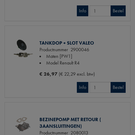
Info
Bestel
TANKDOP + SLOT VALEO
Productnummer
2900046
Maten
[PW1]
Model Renault
R4
€ 26,97
(€ 22,29 excl. btw)
Info
Bestel
BEZINEPOMP MET RETOUR (
3AANSLUITINGEN)
Productnummer
2080013