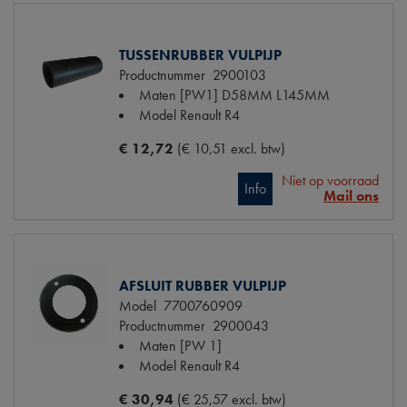
TUSSENRUBBER VULPIJP
Productnummer
2900103
Maten
[PW1] D58MM L145MM
Model Renault
R4
€ 12,72
(€ 10,51 excl. btw)
Niet op voorraad
Info
Mail ons
AFSLUIT RUBBER VULPIJP
Model
7700760909
Productnummer
2900043
Maten
[PW 1]
Model Renault
R4
€ 30,94
(€ 25,57 excl. btw)