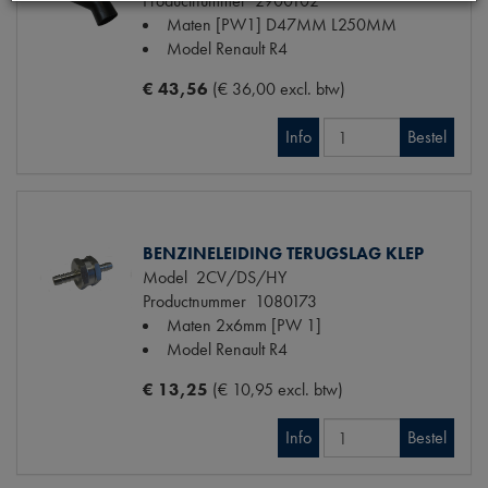
Productnummer
2900102
Maten
[PW1] D47MM L250MM
Model Renault
R4
€ 43,56
(€ 36,00 excl. btw)
Info
Bestel
BENZINELEIDING TERUGSLAG KLEP
Model
2CV/DS/HY
Productnummer
1080173
Maten
2x6mm [PW 1]
Model Renault
R4
€ 13,25
(€ 10,95 excl. btw)
Info
Bestel