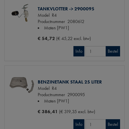
TANKVLOTTER -> 2900095
Model
R4
Productnummer
2080612
Maten
[PW1]
€ 54,72
(€ 45,22 excl. btw)
Info
Bestel
BENZINETANK STAAL 25 LITER
Model
R4
Productnummer
2900095
Maten
[PW1]
€ 386,41
(€ 319,35 excl. btw)
Info
Bestel