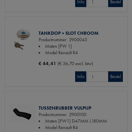
Info
Bestel
TANKDOP + SLOT CHROOM
Productnummer
2900045
Maten
[PW 1]
Model Renault
R4
€ 44,41
(€ 36,70 excl. btw)
Info
Bestel
TUSSENRUBBER VULPIJP
Productnummer
2900100
Maten
[PW1] D47MM L180MM
Model Renault
R4