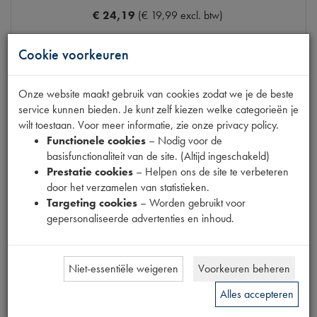
€ 24,19
(€ 19,99 excl. btw)
Info
Bestel
Cookie voorkeuren
Onze website maakt gebruik van cookies zodat we je de beste
service kunnen bieden. Je kunt zelf kiezen welke categorieën je
TUSSENRUBBER VULPIJP
wilt toestaan. Voor meer informatie, zie onze privacy policy.
Productnummer
2900101
Functionele cookies
– Nodig voor de
Maten
[PW1] D47MM L220MM
basisfunctionaliteit van de site. (Altijd ingeschakeld)
Model Renault
R4
Prestatie cookies
– Helpen ons de site te verbeteren
door het verzamelen van statistieken.
€ 24,15
(€ 19,96 excl. btw)
Targeting cookies
– Worden gebruikt voor
gepersonaliseerde advertenties en inhoud.
Info
Bestel
Niet-essentiële weigeren
Voorkeuren beheren
Alles accepteren
TUSSENRUBBER VULPIJP