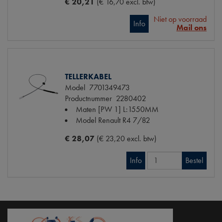
€ 20,21
(€ 16,70 excl. btw)
Niet op voorraad
Info
Mail ons
TELLERKABEL
Model
7701349473
Productnummer
2280402
Maten
[PW 1] L:1550MM
Model Renault
R4 7/82
€ 28,07
(€ 23,20 excl. btw)
Info
Bestel