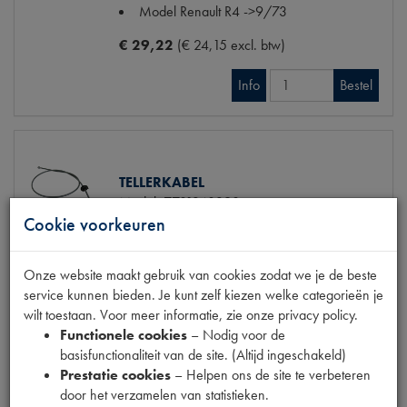
Model Renault
R4 ->9/73
€ 29,22
(€ 24,15 excl. btw)
Info
Bestel
TELLERKABEL
Model
7701348398
Cookie voorkeuren
Productnummer
2280401
Maten
[PW 1] L:1500MM
Model Renault
R4 9/73-7/82
Onze website maakt gebruik van cookies zodat we je de beste
service kunnen bieden. Je kunt zelf kiezen welke categorieën je
€ 28,30
(€ 23,39 excl. btw)
wilt toestaan. Voor meer informatie, zie onze privacy policy.
Functionele cookies
– Nodig voor de
Info
Bestel
basisfunctionaliteit van de site. (Altijd ingeschakeld)
Prestatie cookies
– Helpen ons de site te verbeteren
door het verzamelen van statistieken.