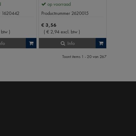
d
op voorraad
r
1620442
Productnummer
2620015
€
3
,
56
. btw
)
(
€
2
,
94
excl. btw
)
nfo
Info
Toont items
1 - 20
van
267