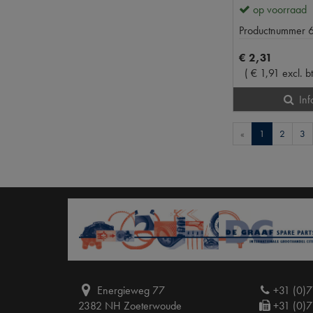
op voorraad
Productnummer
€
2
,
31
(
€
1
,
91
excl. b
Inf
«
1
2
3
Energieweg 77
+31 (0)7
2382 NH Zoeterwoude
+31 (0)7