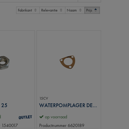
Fabrikant
Relevantie
Naam
Prijs
15CV
125
WATERPOMPLAGER DEKSELPAKKING
d
op voorraad
r
1540017
Productnummer
6620189