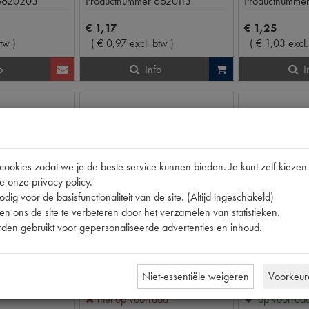
6620203
Productnummer
6620113
Productnumme
€
1
,
17
€
1
,
25
btw
)
(
€
0
,
97
excl. btw
)
(
€
1
,
03
excl
o
Info
I
okies zodat we je de beste service kunnen bieden. Je kunt zelf kiezen 
e onze privacy policy.
dig voor de basisfunctionaliteit van de site. (Altijd ingeschakeld)
n ons de site te verbeteren door het verzamelen van statistieken.
den gebruikt voor gepersonaliseerde advertenties en inhoud.
CX
11CV/15CV
PAKKING WATERPOMP (POMP)
THERMOSTAATPAK. RUB 37X42X3
Niet-essentiële weigeren
Voorkeur
niet op voorraad
op voorraa