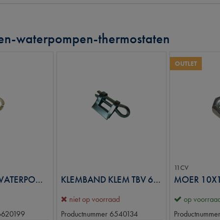
ren-waterpompen-thermostaten
OUTLET
11CV
BORGRING WATERPOMPPOELIE
KLEMBAND KLEM TBV 6540133
MOER 10X
niet op voorraad
op voorraa
6620199
Productnummer
6540134
Productnumme