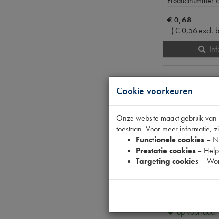
Productnummer
€
0
,
68
(
€
0
,
56
excl. 
Inf
Cookie voorkeuren
Onze website maakt gebruik van co
toestaan. Voor meer informatie, zi
Functionele cookies
– No
Prestatie cookies
– Helpe
Targeting cookies
– Wor
DS
op voorraad