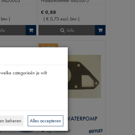
r
6620003
Productnummer
6620075
€
0
,
88
. btw
)
(
€
0
,
73
excl. btw
)
nfo
Info
OUTLET
welke categorieën je wilt
203/403
RUBBER RING RADIATEURDOP
PAKKING WATERPOMP
en beheren
Alles accepteren
d
op voorraad