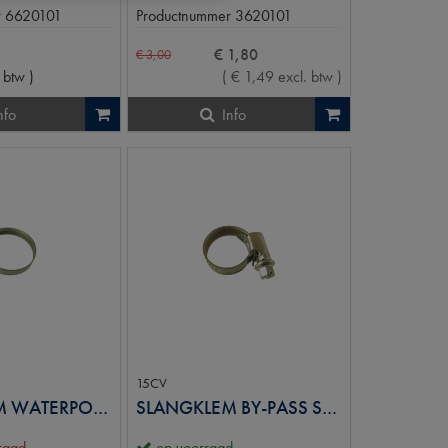
r
6620101
Productnummer
3620101
€
1
,
80
€
3
,
00
. btw
)
(
€
1
,
49
excl. btw
)
nfo
Info
15CV
SLANGKLEM WATERPOMPSLANG
SLANGKLEM BY-PASS SLANG
rraad
op voorraad