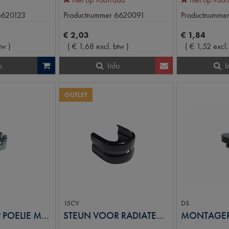
6620123
Productnummer
6620091
Productnumme
€
2
,
03
€
1
,
84
tw
)
(
€
1
,
68
excl. btw
)
(
€
1
,
52
excl.
o
Info
I
OUTLET
15CV
DS
WATERPOMP POELIE MOER
STEUN VOOR RADIATEUR 15CV