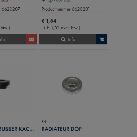
r
6620207
Productnummer
6620201
€
1
,
84
 btw
)
(
€
1
,
52
excl. btw
)
nfo
Info
R4
MONTAGERUBBER KACHELHUIS
RADIATEUR DOP