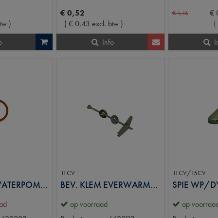
€
0
,
52
€
€
1
,
16
btw
)
(
€
0
,
43
excl. btw
)
(
o
Info
I
11CV
11CV/15CV
FIBERRING WATERPOMPNIPPEL
BEV. KLEM EVERWARMHOES
aad
op voorraad
op voorraa