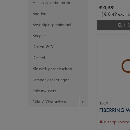
Accu's & toebehoren
€
0
,
59
Banden
(
€
0
,
49
excl. 
Bevestigingsmateriaal
Inf
Bougies
Daken 2CV
Dinitrol
Klassiek gereedschap
Lampen/zekeringen
Ruitenwissers
Olie / Vloeistoffen
15CV
niet op voorr