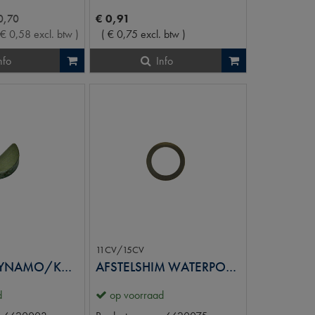
0
,
70
€
0
,
91
€
0
,
58
excl. btw
)
(
€
0
,
75
excl. btw
)
nfo
Info
11CV/15CV
SPIE WP/DYNAMO/KOPP/STARTMOTOR
AFSTELSHIM WATERPOMPKEERRING
d
op voorraad