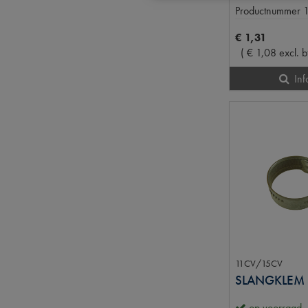
Productnummer
€
1
,
31
(
€
1
,
08
excl. 
Inf
11CV/15CV
op voorraad