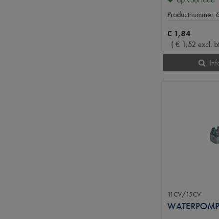
Productnummer
€
1
,
84
(
€
1
,
52
excl. b
Inf
11CV/15CV