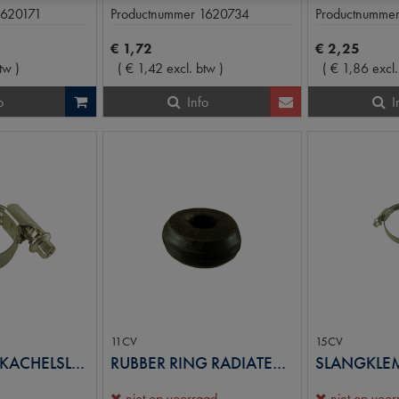
1620171
Productnummer
1620734
Productnumme
€
1
,
72
€
2
,
25
btw
)
(
€
1
,
42
excl. btw
)
(
€
1
,
86
excl
o
Info
I
11CV
15CV
SLANGKLEM KACHELSLANG 15MM
RUBBER RING RADIATEURBEV.
niet op voorraad
niet op voo