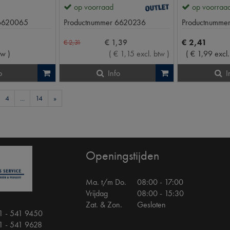
op voorraad
op voorraa
6620065
Productnummer
6620236
Productnumme
€
1
,
39
€
2
,
41
€
2
,
31
tw
)
(
€
1
,
15
excl. btw
)
(
€
1
,
99
excl
o
Info
I
4
...
14
»
Openingstijden
Ma. t/m Do.
08:00 - 17:00
Vrijdag
08:00 - 15:30
Zat. & Zon.
Gesloten
1 - 541 9450
1 - 541 9628