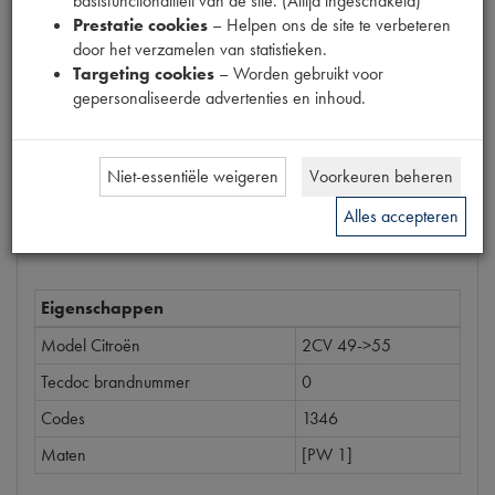
basisfunctionaliteit van de site. (Altijd ingeschakeld)
Prijs
Prestatie cookies
– Helpen ons de site te verbeteren
€
41
,
32
door het verzamelen van statistieken.
(
€
34
,
15
excl. btw
)
Targeting cookies
– Worden gebruikt voor
gepersonaliseerde advertenties en inhoud.
Bestel
Niet-essentiële weigeren
Voorkeuren beheren
Alles accepteren
Specificaties
Omschrijving
Eigenschappen
Model Citroën
2CV 49->55
Tecdoc brandnummer
0
Codes
1346
Maten
[PW 1]