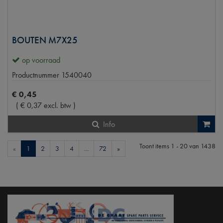
BOUTEN M7X25
op voorraad
Productnummer
1540040
€
0
,
45
(
€
0
,
37
excl. btw
)
Info
Toont items
1 - 20
van
1438
«
1
2
3
4
...
72
»