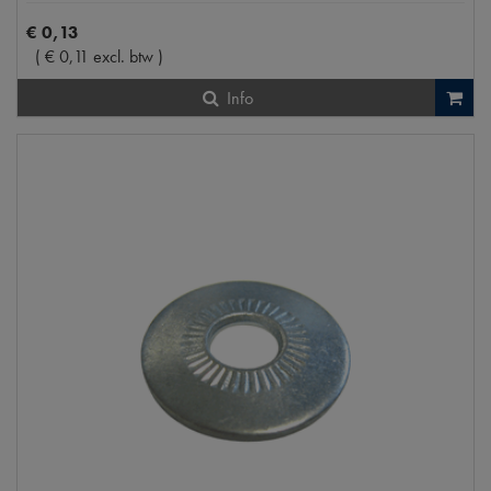
€
0
,
13
(
€
0
,
11
excl. btw
)
Info