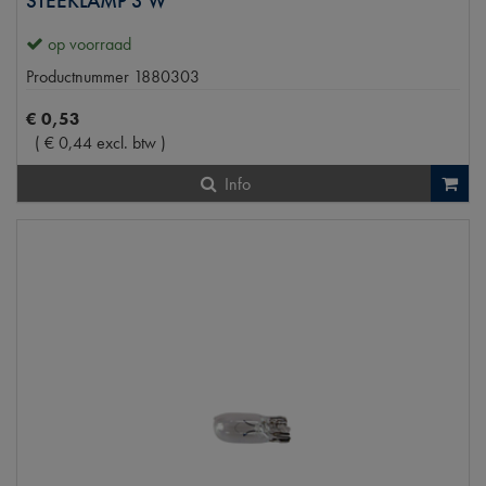
STEEKLAMP 3 W
op voorraad
Productnummer
1880303
€
0
,
53
(
€
0
,
44
excl. btw
)
Info