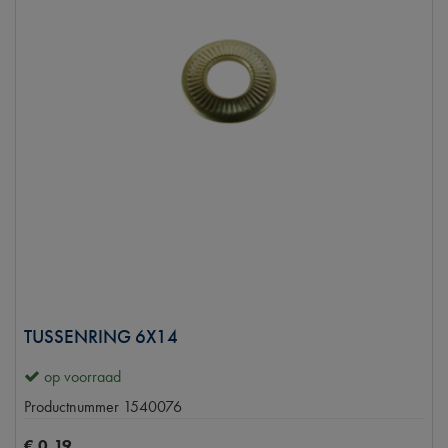
TUSSENRING 6X14
op voorraad
Productnummer
1540076
€
0
,
19