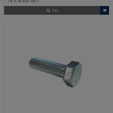
(
€
0
,
38
excl. btw
)
Info