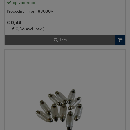
op voorraad
Productnummer
1880309
€
0
,
44
(
€
0
,
36
excl. btw
)
Info