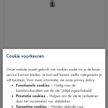
Cookie voorkeuren
GLASZEKERING 30 AMP
op voorraad
Onze website maakt gebruik van cookies zodat we je de beste
service kunnen bieden. Je kunt zelf kiezen welke categorieën je
Productnummer
1880130
wilt toestaan. Voor meer informatie, zie onze privacy policy.
€
0
,
19
Functionele cookies
– Nodig voor de
(
€
0
,
16
excl. btw
)
basisfunctionaliteit van de site. (Altijd ingeschakeld)
Prestatie cookies
– Helpen ons de site te verbeteren
Info
door het verzamelen van statistieken.
Targeting cookies
– Worden gebruikt voor