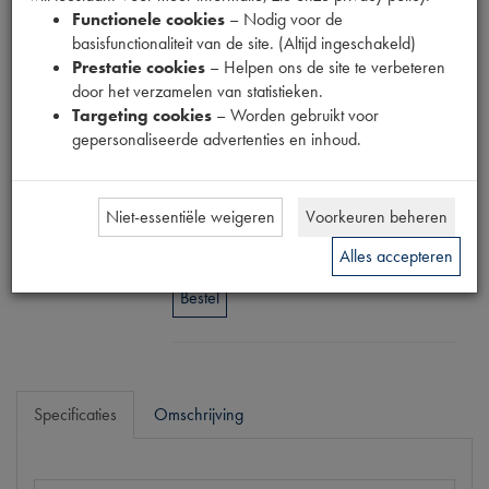
Functionele cookies
– Nodig voor de
GLASZEKERING
basisfunctionaliteit van de site. (Altijd ingeschakeld)
Prestatie cookies
– Helpen ons de site te verbeteren
20 AMP
door het verzamelen van statistieken.
Targeting cookies
– Worden gebruikt voor
gepersonaliseerde advertenties en inhoud.
Productnummer
1880120
Prijs
Niet-essentiële weigeren
Voorkeuren beheren
€
0
,
19
(
€
0
,
16
excl. btw
)
Alles accepteren
Bestel
Specificaties
Omschrijving