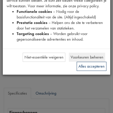
service kunnen bieden. Je kunt zelf kiezen welke categorieën je
Fabrikant
wilt toestaan. Voor meer informatie, zie onze privacy policy.
OUTLET
Functionele cookies
– Nodig voor de
basisfunctionaliteit van de site. (Altijd ingeschakeld)
Productnummer
Prestatie cookies
– Helpen ons de site te verbeteren
1880510
door het verzamelen van statistieken.
Targeting cookies
– Worden gebruikt voor
Normale prijs
gepersonaliseerde advertenties en inhoud.
€
0
,
47
(
€
0
,
39
excl. btw
)
Uw prijs
€
0
,
28
(
€
0
,
23
excl. btw
)
Niet-essentiële weigeren
Voorkeuren beheren
Alles accepteren
Bestel
Specificaties
Omschrijving
Eigenschappen