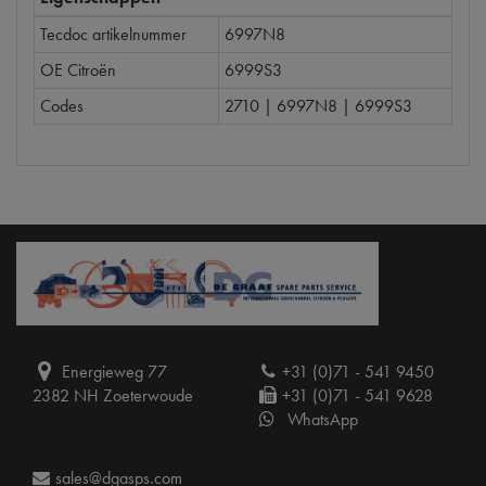
Tecdoc artikelnummer
6997N8
OE Citroën
6999S3
Codes
2710 | 6997N8 | 6999S3
Energieweg 77
+31 (0)71 - 541 9450
2382 NH Zoeterwoude
+31 (0)71 - 541 9628
WhatsApp
sales@dgasps.com