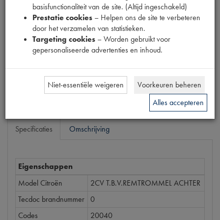
basisfunctionaliteit van de site. (Altijd ingeschakeld)
Prestatie cookies
– Helpen ons de site te verbeteren
Prijs
door het verzamelen van statistieken.
€
34
,
78
(
€
28
,
74
excl. btw
)
Targeting cookies
– Worden gebruikt voor
gepersonaliseerde advertenties en inhoud.
Dit product kan op dit moment niet besteld worden
Mail ons
Niet-essentiële weigeren
Voorkeuren beheren
Alles accepteren
Specificaties
Omschrijving
Eigenschappen
Model Citroën
2CV T.B.V.REMTROMMEL ACHTER
Tecdoc brandnummer
0
Codes
20040