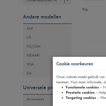
Onderdelenboek TA
Prijs
Andere modellen
AMI
CX
GS/GSA
MEHARI
Cookie voorkeuren
VISA
SM
Onze website maakt gebruik van co
toestaan. Voor meer informatie, zi
Universele producten
Functionele cookies
– No
Prestatie cookies
– Helpe
Targeting cookies
– Wor
Accessoires