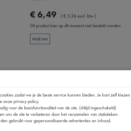
€
6
,
49
(
€
5
,
36
excl. btw
)
Dit product kan op dit moment niet besteld worden
Mail ons
okies zodat we je de beste service kunnen bieden. Je kunt zelf kiezen 
e onze privacy policy.
dig voor de basisfunctionaliteit van de site. (Altijd ingeschakeld)
n ons de site te verbeteren door het verzamelen van statistieken.
den gebruikt voor gepersonaliseerde advertenties en inhoud.