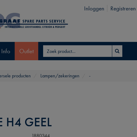
Inloggen
Registreren
 Info
Outlet
ersele producten
Lampen/zekeringen
-
E H4 GEEL
1880344