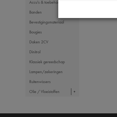
Accu's & toebehoren
Banden
Bevestigingsmateriaal
Bougies
Daken 2CV
Dinitrol
Klassiek gereedschap
Lampen/zekeringen
Ruitenwissers
Olie / Vloeistoffen