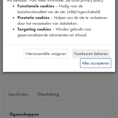
wilt toestaan. Voor meer informatie, zie onze privacy policy.
Fabrikant
Functionele cookies
– Nodig voor de
MPM
basisfunctionaliteit van de site. (Altijd ingeschakeld)
Prestatie cookies
– Helpen ons de site te verbeteren
Productnummer
door het verzamelen van statistieken.
1910193
Targeting cookies
– Worden gebruikt voor
gepersonaliseerde advertenties en inhoud.
Prijs
€
70
,
52
(
€
58
,
28
excl. btw
)
Niet-essentiële weigeren
Voorkeuren beheren
Dit product kan op dit moment niet besteld worden
Alles accepteren
Mail ons
Specificaties
Omschrijving
Eigenschappen