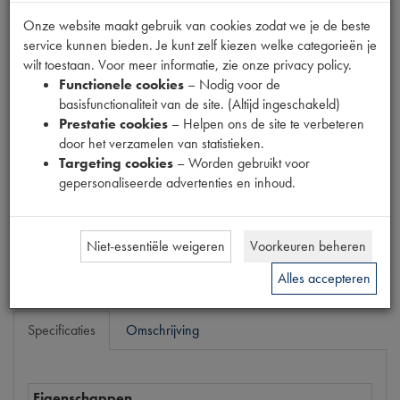
Fabrikant
Onze website maakt gebruik van cookies zodat we je de beste
OUTLET
service kunnen bieden. Je kunt zelf kiezen welke categorieën je
Productnummer
wilt toestaan. Voor meer informatie, zie onze privacy policy.
6020091
Functionele cookies
– Nodig voor de
basisfunctionaliteit van de site. (Altijd ingeschakeld)
Normale prijs
Prestatie cookies
– Helpen ons de site te verbeteren
€
2
,
47
(
€
2
,
04
excl. btw
)
door het verzamelen van statistieken.
Targeting cookies
– Worden gebruikt voor
Uw prijs
gepersonaliseerde advertenties en inhoud.
€
1
,
48
(
€
1
,
22
excl. btw
)
Bestel
Niet-essentiële weigeren
Voorkeuren beheren
Alles accepteren
Specificaties
Omschrijving
Eigenschappen