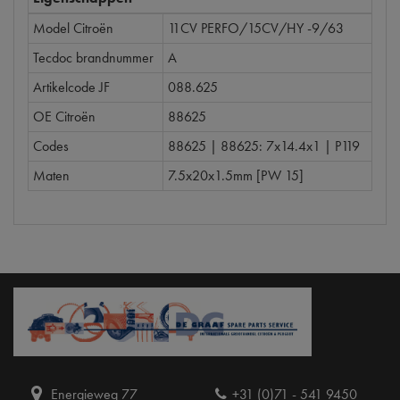
Model Citroën
11CV PERFO/15CV/HY -9/63
Tecdoc brandnummer
A
Artikelcode JF
088.625
OE Citroën
88625
Codes
88625 | 88625: 7x14.4x1 | P119
Maten
7.5x20x1.5mm [PW 15]
Energieweg 77
+31 (0)71 - 541 9450