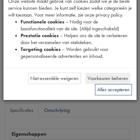
Onze website maakt gebruik van cookies zodat we je de beste
RDRD
service kunnen bieden. Je kunt zelf kiezen welke categorieën je
wilt toestaan. Voor meer informatie, zie onze privacy policy.
Productnummer
Functionele cookies
– Nodig voor de
6030143
basisfunctionaliteit van de site. (Altijd ingeschakeld)
Prestatie cookies
– Helpen ons de site te verbeteren
Prijs
door het verzamelen van statistieken.
€
1
,
89
Targeting cookies
– Worden gebruikt voor
(
€
1
,
56
excl. btw
)
gepersonaliseerde advertenties en inhoud.
Dit product kan op dit moment niet besteld worden
Mail ons
Niet-essentiële weigeren
Voorkeuren beheren
Alles accepteren
Specificaties
Omschrijving
Eigenschappen