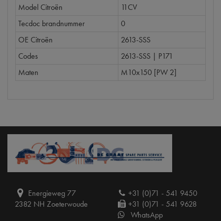
Model Citroën
11CV
Tecdoc brandnummer
0
OE Citroën
2613-SSS
Codes
2613-SSS | P171
Maten
M10x150 [PW 2]
Energieweg 77
+31 (0)71 - 541 9450
2382 NH Zoeterwoude
+31 (0)71 - 541 9628
WhatsApp