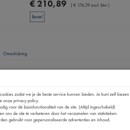
€
210
,
89
(
€
174
,
29
excl. btw
)
Bestel
Omschrijving
pen
TT
okies zodat we je de beste service kunnen bieden. Je kunt zelf kiezen 
nummer
0
e onze privacy policy.
6612
dig voor de basisfunctionaliteit van de site. (Altijd ingeschakeld)
n ons de site te verbeteren door het verzamelen van statistieken.
06611 | 6611 | M 6612 |
den gebruikt voor gepersonaliseerde advertenties en inhoud.
178x175mm [PW 1]