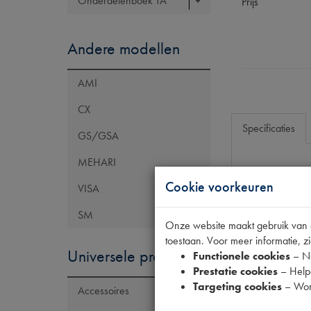
Onderdelenboek TA
Prijs
Andere modellen
AMI
CX
Specificaties
GS/GSA
MEHARI
Eigenschap
Cookie voorkeuren
VISA
Model Citroën
SM
Onze website maakt gebruik van co
Tecdoc brand
toestaan. Voor meer informatie, zi
OE Citroën
Universele producten
Functionele cookies
– No
Prestatie cookies
– Helpe
Codes
Targeting cookies
– Wor
Accessoires
Maten