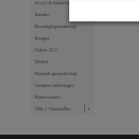
Accu's & toebehoren
Banden
Bevestigingsmateriaal
Bougies
Daken 2CV
Dinitrol
Klassiek gereedschap
Lampen/zekeringen
Ruitenwissers
Olie / Vloeistoffen