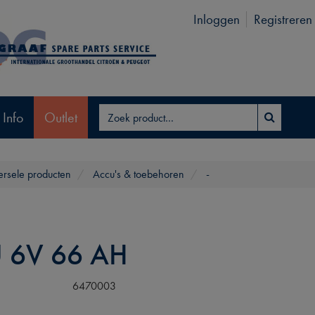
Inloggen
Registreren
 Info
Outlet
ersele producten
Accu's & toebehoren
-
 6V 66 AH
6470003