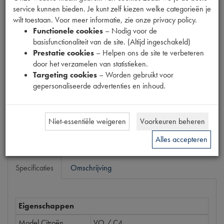
service kunnen bieden. Je kunt zelf kiezen welke categorieën je
26
wilt toestaan. Voor meer informatie, zie onze privacy policy.
Productnummer
Functionele cookies
– Nodig voor de
6930027
basisfunctionaliteit van de site. (Altijd ingeschakeld)
Prestatie cookies
– Helpen ons de site te verbeteren
Prijs
door het verzamelen van statistieken.
€
91
,
42
Targeting cookies
– Worden gebruikt voor
(
€
75
,
55
excl. btw
)
gepersonaliseerde advertenties en inhoud.
Dit product kan op dit moment niet besteld worden
Mail ons
Niet-essentiële weigeren
Voorkeuren beheren
Alles accepteren
Specificaties
Omschrijving
Eigenschappen
Model Citroën
VO / C4