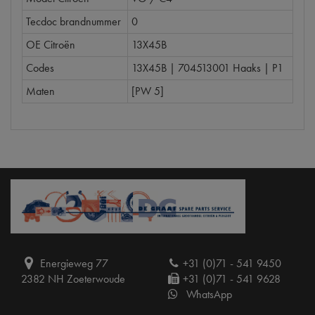
Tecdoc brandnummer
0
OE Citroën
13X45B
Codes
13X45B | 704513001 Haaks | P1
Maten
[PW 5]
Energieweg 77
+31 (0)71 - 541 9450
2382 NH Zoeterwoude
+31 (0)71 - 541 9628
WhatsApp