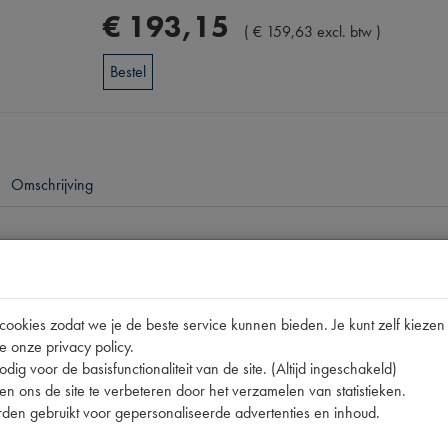
€
193
,
15
(
€
159
,
63
excl. btw
)
Bestel
Omschrijving
pen
185x170x190 [PW 1]
okies zodat we je de beste service kunnen bieden. Je kunt zelf kiezen 
R4
e onze privacy policy.
dig voor de basisfunctionaliteit van de site. (Altijd ingeschakeld)
n ons de site te verbeteren door het verzamelen van statistieken.
den gebruikt voor gepersonaliseerde advertenties en inhoud.