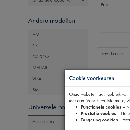
Onderdelenboek TA
Prijs
Andere modellen
AMI
CX
Specificaties
GS/GSA
MEHARI
Eigenschap
Cookie voorkeuren
VISA
Maten
SM
Onze website maakt gebruik van co
Model Renault
toestaan. Voor meer informatie, zi
Universele producten
Functionele cookies
– No
Prestatie cookies
– Helpe
Targeting cookies
– Wor
Accessoires