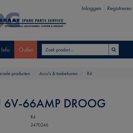
Inloggen
Registreren
 Info
Outlet
ersele producten
Accu's & toebehoren
R4
 6V-66AMP DROOG
R4
2470246