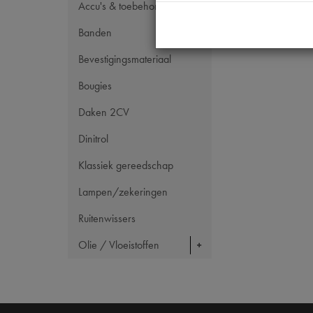
Accu's & toebehoren
Banden
Bevestigingsmateriaal
Bougies
Daken 2CV
Dinitrol
Klassiek gereedschap
Lampen/zekeringen
Ruitenwissers
Olie / Vloeistoffen