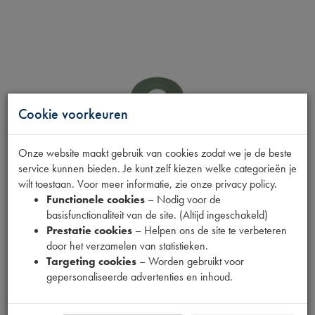
Cookie voorkeuren
Onze website maakt gebruik van cookies zodat we je de beste
service kunnen bieden. Je kunt zelf kiezen welke categorieën je
wilt toestaan. Voor meer informatie, zie onze privacy policy.
Functionele cookies
– Nodig voor de
basisfunctionaliteit van de site. (Altijd ingeschakeld)
Prestatie cookies
– Helpen ons de site te verbeteren
door het verzamelen van statistieken.
CAR.RING M12x36
Targeting cookies
– Worden gebruikt voor
gepersonaliseerde advertenties en inhoud.
Productnummer
1540052