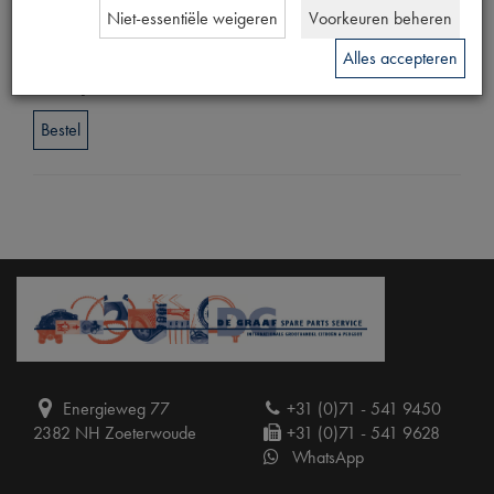
Niet-essentiële weigeren
Voorkeuren beheren
Prijs
Alles accepteren
€
1
,
16
(
€
0
,
96
excl. btw
)
Bestel
Energieweg 77
+31 (0)71 - 541 9450
2382 NH Zoeterwoude
+31 (0)71 - 541 9628
WhatsApp