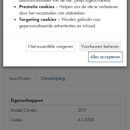
basisfunctionaliteit van de site. (Altijd ingeschakeld)
Productnummer
Prestatie cookies
– Helpen ons de site te verbeteren
1868003
door het verzamelen van statistieken.
Targeting cookies
– Worden gebruikt voor
Prijs
gepersonaliseerde advertenties en inhoud.
€
18
,
94
(
€
15
,
65
excl. btw
)
Niet-essentiële weigeren
Voorkeuren beheren
Bestel
Alles accepteren
Specificaties
Omschrijving
Eigenschappen
Model Citroën
2CV
Codes
A1.2700