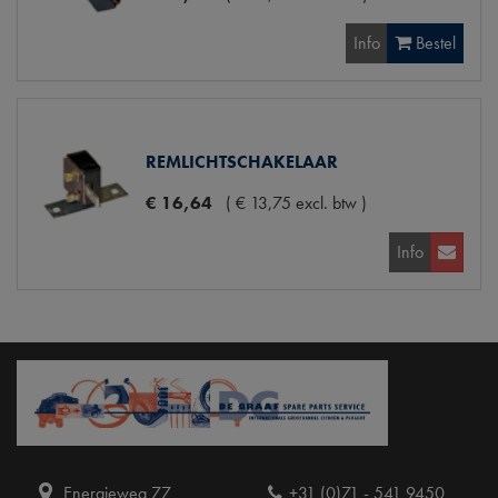
Info
Bestel
REMLICHTSCHAKELAAR
€
16
,
64
(
€
13
,
75
excl. btw
)
Info
Energieweg 77
+31 (0)71 - 541 9450