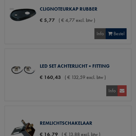
CLIGNOTEURKAP RUBBER
€
5
,
77
(
€
4
,
77
excl. btw
)
Info
Bestel
LED SET ACHTERLICHT + FITTING
€
160
,
43
(
€
132
,
59
excl. btw
)
Info
REMLICHTSCHAKELAAR
€
16
,
79
(
€
13
,
88
excl. btw
)