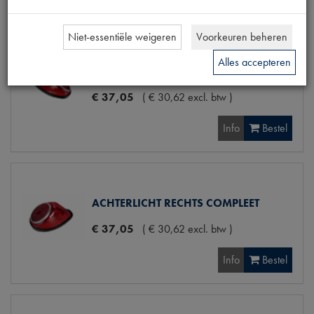
Niet-essentiële weigeren
Voorkeuren beheren
Alles accepteren
ACHTERLICHT LINKS COMPLEET
€
37
,
05
(
€
30
,
62
excl. btw
)
Info
Bestel
ACHTERLICHT RECHTS COMPLEET
€
37
,
05
(
€
30
,
62
excl. btw
)
Info
Bestel