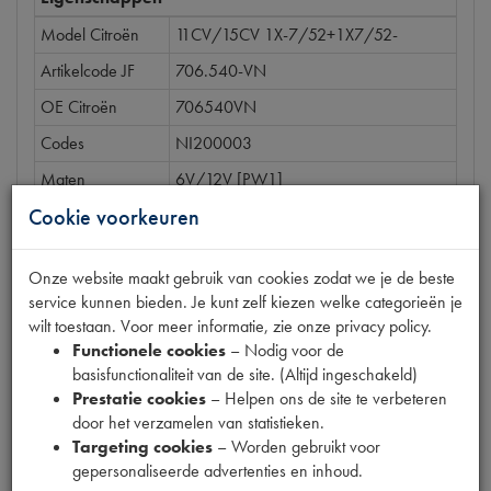
Model Citroën
11CV/15CV 1X-7/52+1X7/52-
Artikelcode JF
706.540-VN
OE Citroën
706540VN
Codes
NI200003
Maten
6V/12V [PW1]
Cookie voorkeuren
Onze website maakt gebruik van cookies zodat we je de beste
Gerelateerde producten
service kunnen bieden. Je kunt zelf kiezen welke categorieën je
wilt toestaan. Voor meer informatie, zie onze privacy policy.
Functionele cookies
– Nodig voor de
basisfunctionaliteit van de site. (Altijd ingeschakeld)
ACHTERLICHT COMPLEET GLAS
Prestatie cookies
– Helpen ons de site te verbeteren
door het verzamelen van statistieken.
€
76
,
23
(
€
63
,
00
excl. btw
)
Targeting cookies
– Worden gebruikt voor
gepersonaliseerde advertenties en inhoud.
Info
Bestel