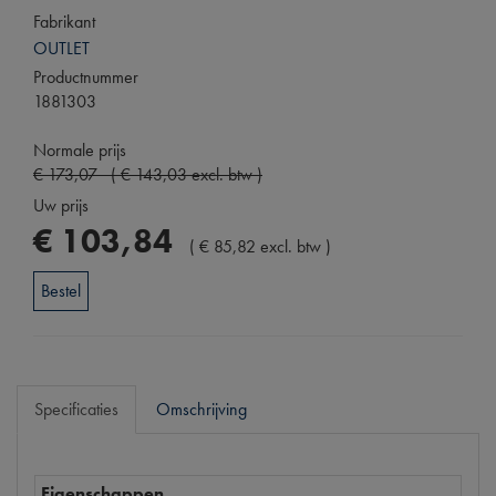
Fabrikant
OUTLET
Productnummer
1881303
Normale prijs
€
173
,
07
(
€
143
,
03
excl. btw
)
Uw prijs
€
103
,
84
(
€
85
,
82
excl. btw
)
Bestel
Specificaties
Omschrijving
Eigenschappen