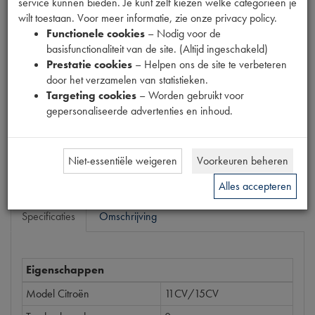
service kunnen bieden. Je kunt zelf kiezen welke categorieën je
Productnummer
wilt toestaan. Voor meer informatie, zie onze privacy policy.
6300409
Functionele cookies
– Nodig voor de
basisfunctionaliteit van de site. (Altijd ingeschakeld)
Prijs
Prestatie cookies
– Helpen ons de site te verbeteren
€
3
,
51
door het verzamelen van statistieken.
(
€
2
,
90
excl. btw
)
Targeting cookies
– Worden gebruikt voor
Dit product kan op dit moment niet besteld worden
gepersonaliseerde advertenties en inhoud.
Mail ons
Niet-essentiële weigeren
Voorkeuren beheren
Alles accepteren
Specificaties
Omschrijving
Eigenschappen
Model Citroën
11CV/15CV