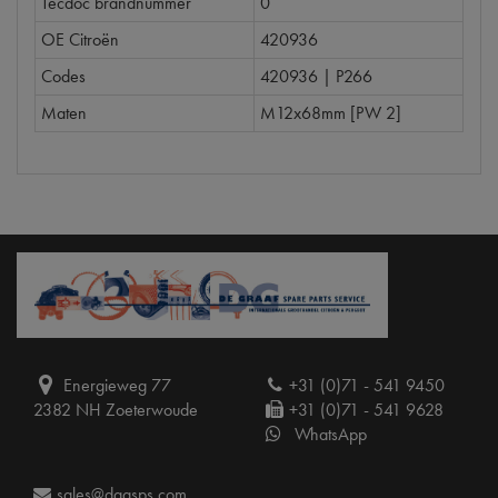
Tecdoc brandnummer
0
OE Citroën
420936
Codes
420936 | P266
Maten
M12x68mm [PW 2]
Energieweg 77
+31 (0)71 - 541 9450
2382 NH Zoeterwoude
+31 (0)71 - 541 9628
WhatsApp
sales@dgasps.com