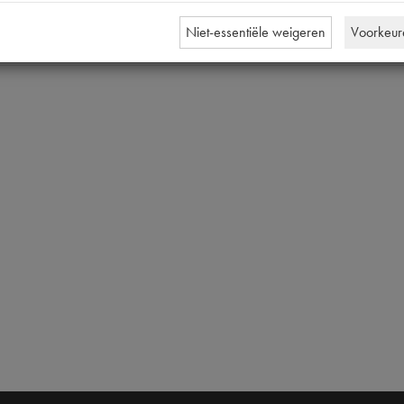
O 40x16mm [PW 2]
Niet-essentiële weigeren
Voorkeur