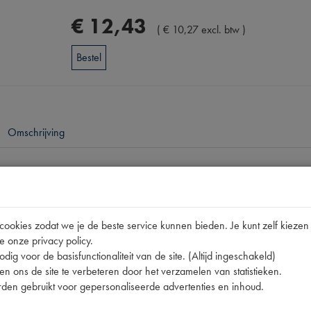
€
12
,
43
(
€
10
,
27
excl. btw
)
Bestel
Omschrijving
pen
11CV
okies zodat we je de beste service kunnen bieden. Je kunt zelf kiezen 
380655
e onze privacy policy.
nummer
0
dig voor de basisfunctionaliteit van de site. (Altijd ingeschakeld)
n ons de site te verbeteren door het verzamelen van statistieken.
380655
den gebruikt voor gepersonaliseerde advertenties en inhoud.
380655 | 380705 | P