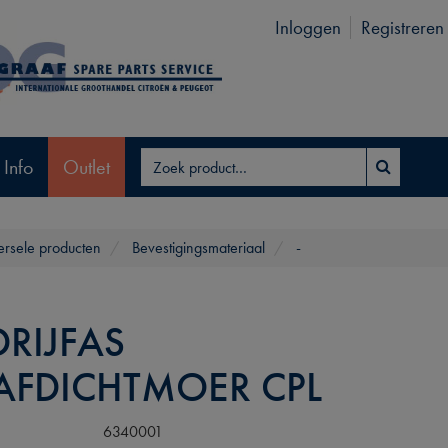
Inloggen
Registreren
 Info
Outlet
ersele producten
Bevestigingsmateriaal
-
RIJFAS
AFDICHTMOER CPL
6340001