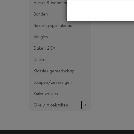
Accu's & toebehoren
Maten
Banden
Bevestigingsmateriaal
Bougies
Daken 2CV
Dinitrol
Klassiek gereedschap
Lampen/zekeringen
Ruitenwissers
Olie / Vloeistoffen