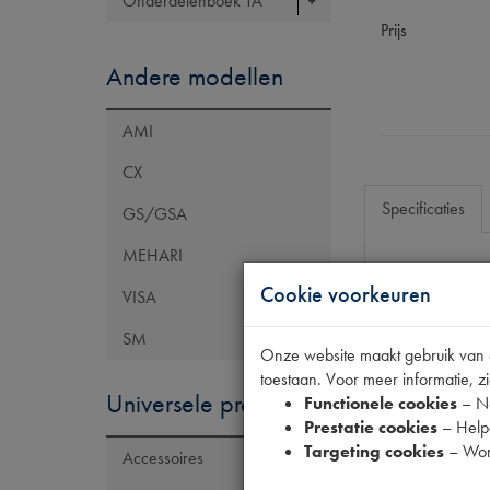
Onderdelenboek TA
Prijs
Andere modellen
AMI
CX
Specificaties
GS/GSA
MEHARI
Cookie voorkeuren
Eigenschap
VISA
Model Citroën
SM
Onze website maakt gebruik van co
Artikelcode JF
toestaan. Voor meer informatie, zi
Universele producten
Tecdoc brand
Functionele cookies
– No
Prestatie cookies
– Helpe
OE Citroën
Targeting cookies
– Wor
Accessoires
Codes