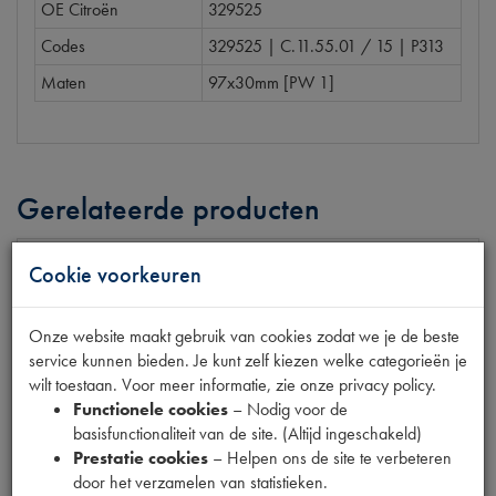
OE Citroën
329525
Codes
329525 | C.11.55.01 / 15 | P313
Maten
97x30mm [PW 1]
Gerelateerde producten
Cookie voorkeuren
CHEVRON STRIPS BEV. KLEM
Onze website maakt gebruik van cookies zodat we je de beste
€
1
,
28
(
€
1
,
06
excl. btw
)
service kunnen bieden. Je kunt zelf kiezen welke categorieën je
wilt toestaan. Voor meer informatie, zie onze privacy policy.
Info
Bestel
Functionele cookies
– Nodig voor de
basisfunctionaliteit van de site. (Altijd ingeschakeld)
Prestatie cookies
– Helpen ons de site te verbeteren
door het verzamelen van statistieken.