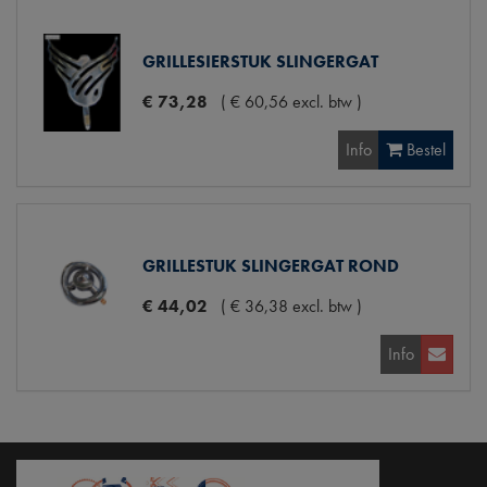
GRILLESIERSTUK SLINGERGAT
€
73
,
28
(
€
60
,
56
excl. btw
)
Info
Bestel
GRILLESTUK SLINGERGAT ROND
€
44
,
02
(
€
36
,
38
excl. btw
)
Info