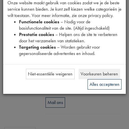
SIERLIJST
Onze website maakt gebruik van cookies zodat we je de beste
service kunnen bieden. Je kunt zelf kiezen welke categorieën je
WATERGOOT
wilt toestaan. Voor meer informatie, zie onze privacy policy.
Functionele cookies
– Nodig voor de
CHROOM
basisfunctionaliteit van de site. (Altijd ingeschakeld)
Prestatie cookies
– Helpen ons de site te verbeteren
door het verzamelen van statistieken.
Productnummer
Targeting cookies
– Worden gebruikt voor
2540725
gepersonaliseerde advertenties en inhoud.
Prijs
€
43
,
86
(
€
36
,
25
excl. btw
)
Niet-essentiële weigeren
Voorkeuren beheren
Dit product kan op dit moment niet besteld
Alles accepteren
worden
Mail ons