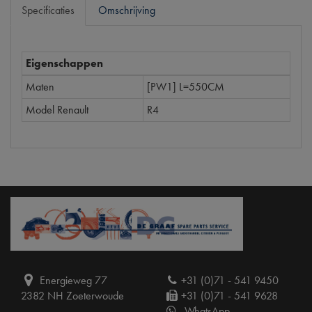
Specificaties
Omschrijving
Eigenschappen
Maten
[PW1] L=550CM
Model Renault
R4
Energieweg 77
+31 (0)71 - 541 9450
2382 NH Zoeterwoude
+31 (0)71 - 541 9628
WhatsApp