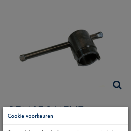
REMSEGMENT
Cookie voorkeuren
CENTREER SLEUTEL