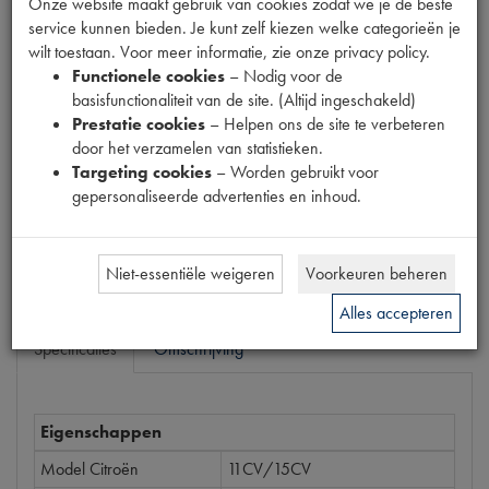
Onze website maakt gebruik van cookies zodat we je de beste
Fabrikant
service kunnen bieden. Je kunt zelf kiezen welke categorieën je
wilt toestaan. Voor meer informatie, zie onze privacy policy.
Functionele cookies
– Nodig voor de
Productnummer
basisfunctionaliteit van de site. (Altijd ingeschakeld)
6860143
Prestatie cookies
– Helpen ons de site te verbeteren
door het verzamelen van statistieken.
Prijs
Targeting cookies
– Worden gebruikt voor
€
55
,
42
(
€
45
,
80
excl. btw
)
gepersonaliseerde advertenties en inhoud.
Bestel
Niet-essentiële weigeren
Voorkeuren beheren
Alles accepteren
Specificaties
Omschrijving
Eigenschappen
Model Citroën
11CV/15CV