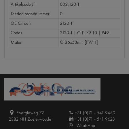
Artikelcode JF
002.120-T
Tecdoc brandnummer
0
OE Citroën
2120-T
Codes
2120-T | C.11.79.10 | P49
Maten
O 36x53mm [PW 1]
Energieweg 77
+31 (0)71 - 541 9450
2382 NH Zoeterwoude
+31 (0)71 - 541 9628
WhatsApp