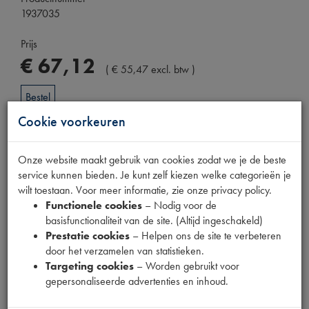
1937035
Prijs
€
67
,
12
(
€
55
,
47
excl. btw
)
Bestel
Cookie voorkeuren
Onze website maakt gebruik van cookies zodat we je de beste
Specificaties
Omschrijving
service kunnen bieden. Je kunt zelf kiezen welke categorieën je
wilt toestaan. Voor meer informatie, zie onze privacy policy.
Functionele cookies
– Nodig voor de
basisfunctionaliteit van de site. (Altijd ingeschakeld)
Eigenschappen
Prestatie cookies
– Helpen ons de site te verbeteren
Model Citroën
2CV
door het verzamelen van statistieken.
Targeting cookies
– Worden gebruikt voor
Tecdoc brandnummer
0
gepersonaliseerde advertenties en inhoud.
Codes
13580150TM80