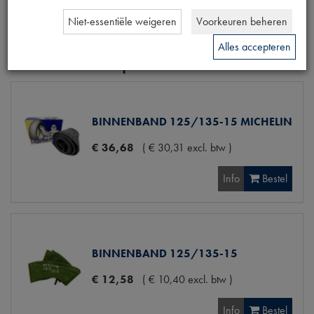
Niet-essentiële weigeren
Voorkeuren beheren
Alles accepteren
Gerelateerde producten
BINNENBAND 125/135-15 MICHELIN
€
36
,
68
(
€
30
,
31
excl. btw
)
Info
Bestel
BINNENBAND 125/135-15
€
12
,
58
(
€
10
,
40
excl. btw
)
Info
Bestel