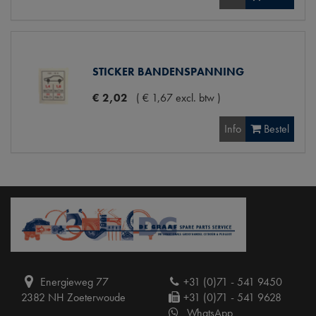
STICKER BANDENSPANNING
€
2
,
02
(
€
1
,
67
excl. btw
)
Info
Bestel
Energieweg 77
+31 (0)71 - 541 9450
2382 NH Zoeterwoude
+31 (0)71 - 541 9628
WhatsApp