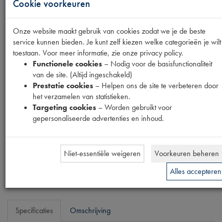
Cookie voorkeuren
INLEGMOER
Onze website maakt gebruik van cookies zodat we je de beste
DEURHANDGRE
service kunnen bieden. Je kunt zelf kiezen welke categorieën je wilt
toestaan. Voor meer informatie, zie onze privacy policy.
BINNEN
Functionele cookies
– Nodig voor de basisfunctionaliteit
van de site. (Altijd ingeschakeld)
Prestatie cookies
– Helpen ons de site te verbeteren door
Productnummer
het verzamelen van statistieken.
1600406
Targeting cookies
– Worden gebruikt voor
gepersonaliseerde advertenties en inhoud.
Prijs
€
2
,
98
(
€
2
,
46
excl. btw
)
Niet-essentiële weigeren
Voorkeuren beheren
Bestel
Alles accepteren
Specificaties
Omschrijving