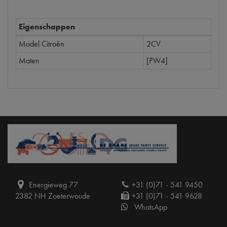
Eigenschappen
Model Citroën
2CV
Maten
[PW4]
Energieweg 77
+31 (0)71 - 541 9450
2382 NH Zoeterwoude
+31 (0)71 - 541 9628
WhatsApp