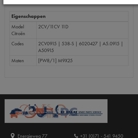
Eigenschappen
Model
2CV/11CV 11D
Citroën
Codes
2CV0915 | 538-S | 6020427 | A5.0915 |
A50915
Maten
[PW8/1] M9X25
Energieweg 77
+31 (0)71 - 541 9450