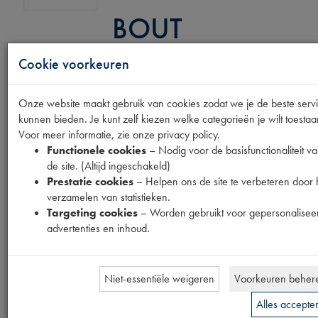
BOUT
AANDR.AS/POE
Cookie voorkeuren
BOUT
Onze website maakt gebruik van cookies zodat we je de beste serv
kunnen bieden. Je kunt zelf kiezen welke categorieën je wilt toestaa
Productnummer
Voor meer informatie, zie onze privacy policy.
1540104
Functionele cookies
– Nodig voor de basisfunctionaliteit v
de site. (Altijd ingeschakeld)
Prijs
Prestatie cookies
– Helpen ons de site te verbeteren door 
€
3
,
27
verzamelen van statistieken.
(
€
2
,
70
excl. btw
)
Targeting cookies
– Worden gebruikt voor gepersonalisee
Bestel
advertenties en inhoud.
Niet-essentiële weigeren
Voorkeuren beher
Specificaties
Omschrijving
Alles accepte