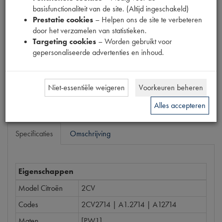
basisfunctionaliteit van de site. (Altijd ingeschakeld)
Productnummer
Prestatie cookies
– Helpen ons de site te verbeteren
1867005
door het verzamelen van statistieken.
Targeting cookies
– Worden gebruikt voor
Prijs
gepersonaliseerde advertenties en inhoud.
€
52
,
39
(
€
43
,
30
excl. btw
)
Bestel
Niet-essentiële weigeren
Voorkeuren beheren
Alles accepteren
Specificaties
Omschrijving
Eigenschappen
Model Citroën
2CV
Codes
2CV2714 | A1.2714 | A12714
Maten
[PW1]