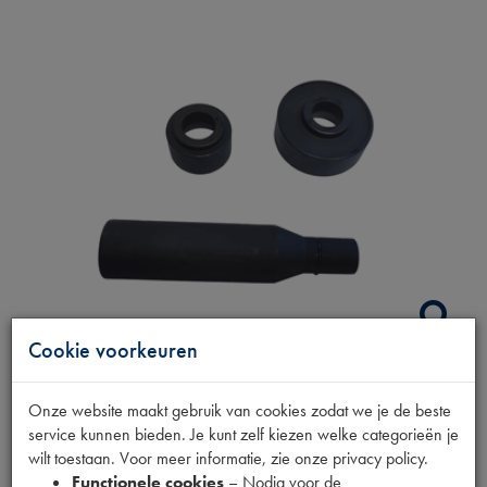
Cookie voorkeuren
NAAF EN LAGER
Onze website maakt gebruik van cookies zodat we je de beste
service kunnen bieden. Je kunt zelf kiezen welke categorieën je
DE/MONTAGETOOL
wilt toestaan. Voor meer informatie, zie onze privacy policy.
Functionele cookies
– Nodig voor de