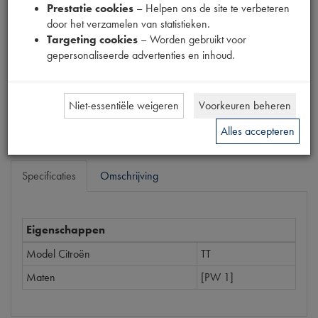
Prestatie cookies
– Helpen ons de site te verbeteren
1890073
door het verzamelen van statistieken.
Targeting cookies
– Worden gebruikt voor
Prijs
gepersonaliseerde advertenties en inhoud.
€
3
,
70
(
€
3
,
06
excl. btw
)
Bestel
Niet-essentiële weigeren
Voorkeuren beheren
Alles accepteren
Specificaties
Omschrijving
Eigenschappen
Model Citroën
TT
Maten
[PW 1]