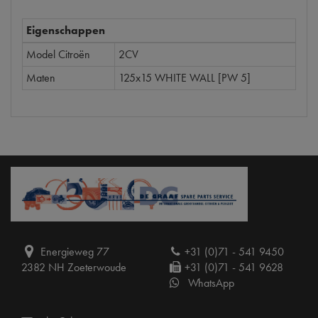
Eigenschappen
Model Citroën
2CV
Maten
125x15 WHITE WALL [PW 5]
Energieweg 77
+31 (0)71 - 541 9450
2382 NH Zoeterwoude
+31 (0)71 - 541 9628
WhatsApp