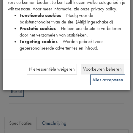
WHITEWALL
service kunnen bieden. Je kunt zelf kiezen welke categorieën je
wilt toestaan. Voor meer informatie, zie onze privacy policy.
Functionele cookies
– Nodig voor de
Fabrikant
basisfunctionaliteit van de site. (Altijd ingeschakeld)
OUTLET
Prestatie cookies
– Helpen ons de site te verbeteren
Productnummer
door het verzamelen van statistieken.
1938024
Targeting cookies
– Worden gebruikt voor
gepersonaliseerde advertenties en inhoud.
Normale prijs
€
264
,
97
(
€
218
,
98
excl. btw
)
Uw prijs
Niet-essentiële weigeren
Voorkeuren beheren
€
158
,
98
(
€
131
,
39
excl. btw
)
Alles accepteren
Bestel
Specificaties
Omschrijving