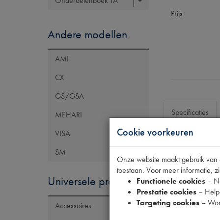
Onderdelenboek TA
Prijs
Andere modellen
AMI
CX
GS/GSA
Specificaties
MEHARI
Cookie voorkeuren
VISA
Eigenschap
SM
Onze website maakt gebruik van co
Artikelcode JF
toestaan. Voor meer informatie, zi
Universele producten
Functionele cookies
– No
Model Citroën
Prestatie cookies
– Helpe
OE Citroën
Targeting cookies
– Wor
Accessoires
Maten