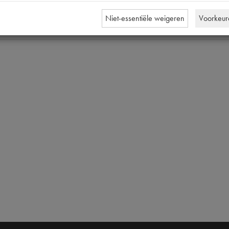
nummer
0
Niet-essentiële weigeren
Voorkeur