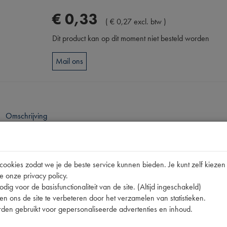
€
0
,
33
(
€
0
,
27
excl. btw
)
Dit product kan op dit moment niet besteld worden
Mail ons
Omschrijving
pen
okies zodat we je de beste service kunnen bieden. Je kunt zelf kiezen 
000.
e onze privacy policy.
dig voor de basisfunctionaliteit van de site. (Altijd ingeschakeld)
11CV
n ons de site te verbeteren door het verzamelen van statistieken.
76-S
den gebruikt voor gepersonaliseerde advertenties en inhoud.
M4x3