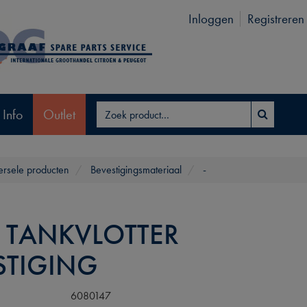
Inloggen
Registreren
 Info
Outlet
ersele producten
Bevestigingsmateriaal
-
 TANKVLOTTER
STIGING
6080147