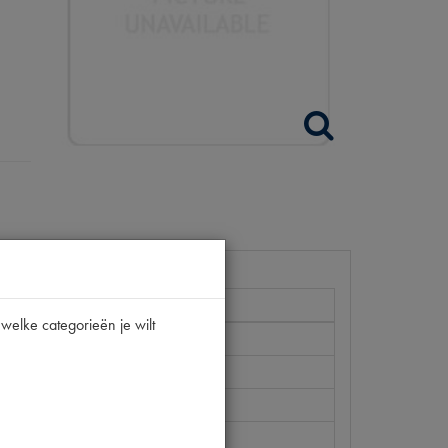
welke categorieën je wilt
064-S
/15CV
30
0 [PW 3]